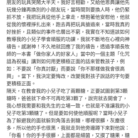
朋友的玩具哭鬧大半天。我好言相勸，又給他恩典讓他先
玩幾分鐘再換別的小朋友玩，當時間到要換人時，他仍緊
抓不放，我把玩具從他手上拿走，想抱著他安慰他，他就
從我的懷裡掙扎出來，跑去再把玩具搶過來，
當時我真的
好挫折，且類似的事件也層出不窮，我實在不知道該如何
教導我的小兒子學會順服的功課，我就不斷地在心裡向神
禱告。感謝神！不久祂就回應了我的禱告，透過李順長牧
師的一本書「做你家人的好家人」當中的一個主題「化咒
詛為祝福」講到如何用更積極正面的話來管教孩子，例
如：不要說「你真討厭」而要說「你不那樣做我會很高
興」。當下，我決定要悔改，改變我對孩子說話的字句要
更積極正面。
隔天，在教會我的小兒子吃了兩顆糖，正要試圖剝第3顆
糖時，爸爸就下命不可再吃第3顆了，說完就去開會了，
我心想我需要和我先生的立場一致，也就是不准讓我的小
兒子吃第3顆糖了。但是要如何使他順服呢？當時小兒子
為了躲避我的面就躲到角落去剝糖，哪裡很髒，灰塵很
多，所以他的手也很黑，我就走到他旁邊蹲下來對他說：
「你看！你的手手很髒，上面都是細菌，又摸了糖果，糖