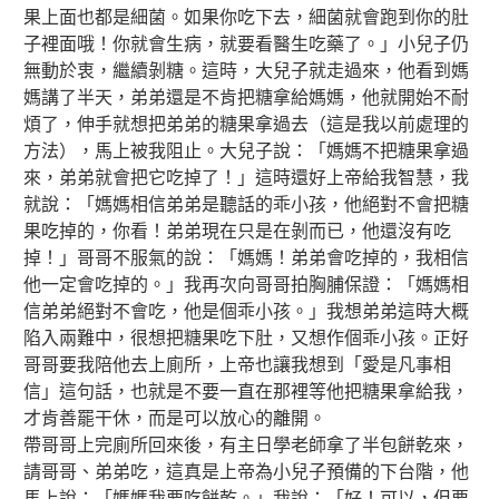
果上面也都是細菌。如果你吃下去，細菌就會跑到你的肚
子裡面哦！你就會生病，就要看醫生吃藥了。」小兒子仍
無動於衷，繼續剝糖。這時，大兒子就走過來，他看到媽
媽講了半天，弟弟還是不肯把糖拿給媽媽，他就開始不耐
煩了，伸手就想把弟弟的糖果拿過去（這是我以前處理的
方法），馬上被我阻止。大兒子說：「媽媽不把糖果拿過
來，弟弟就會把它吃掉了！」這時還好上帝給我智慧，我
就說：「媽媽相信弟弟是聽話的乖小孩，他絕對不會把糖
果吃掉的，你看！弟弟現在只是在剝而已，他還沒有吃
掉！」哥哥不服氣的說：「媽媽！弟弟會吃掉的，我相信
他一定會吃掉的。」我再次向哥哥拍胸脯保證：「媽媽相
信弟弟絕對不會吃，他是個乖小孩。」我想弟弟這時大概
陷入兩難中，很想把糖果吃下肚，又想作個乖小孩。正好
哥哥要我陪他去上廁所，上帝也讓我想到「愛是凡事相
信」這句話，也就是不要一直在那裡等他把糖果拿給我，
才肯善罷干休，而是可以放心的離開。
帶哥哥上完廁所回來後，有主日學老師拿了半包餅乾來，
請哥哥、弟弟吃，這真是上帝為小兒子預備的下台階，他
馬上說：「媽媽我要吃餅乾。」我說：「好！可以，但要