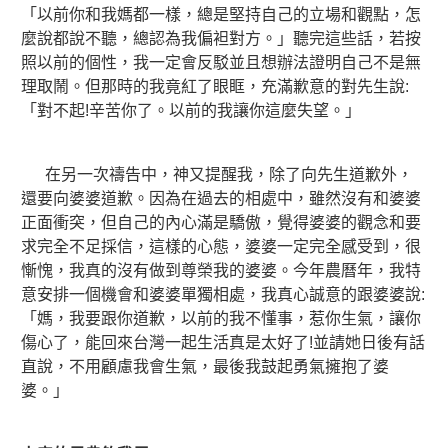
「以前你和我媽都一樣，總是堅持自己的立場和觀點，怎
麼說都說不聽，總認為我偏袒對方。」聽完這些話，若按
照以前的個性，我一定會反駁並且想辦法證明自己不是無
理取鬧。但那時的我竟紅了眼眶，充滿歉意的對先生說:
「對不起!辛苦你了。以前的我讓你這麼失望。」
在另一次禱告中，神又提醒我，除了向先生道歉外，
還要向婆婆道歉。因為在過去的相處中，雖然沒有和婆婆
正面衝突，但自己的內心滿是驕傲，覺得婆婆的觀念和要
求完全不足採信，這樣的心態，婆婆一定完全感受到，很
慚愧，我真的沒有做到尊榮我的婆婆。今年農曆年，我特
意安排一個機會和婆婆單獨相處，我真心誠意的跟婆婆說:
「媽，我要跟你道歉，以前的我不懂事，惹你生氣，讓你
傷心了，能回來台灣一起生活真是太好了!並請她日後有話
直說，不用顧慮我會生氣，最後我鼓起勇氣擁抱了婆
婆。」