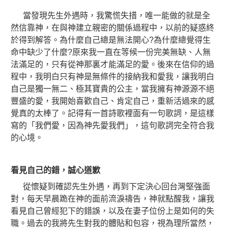
當發現先生外遇時，我驚慌失措，唯一能做的就是全
然信靠神，在與神建立親密的關係過程中，以前的疑惑終
於得到解答。為什麼自己總是無法開心?為什麼總覺得生
命中缺少了什麼?原來我一直在等候一份完美無缺、人無
法滿足的，只有從神那裏才能滿足的愛。後來在信仰的過
程中，我明白只有神是無條件的接納我和愛我，讓我明白
自己是獨一無二、極其寶貴的公主，當我擁有神源源不絕
豐盛的愛，我開始喜歡自己、肯定自己，重新活過來的感
覺真的太棒了。記得有一首詩歌裡面有一句歌詞，是這樣
寫的「我們愛，因為神先愛我們」，這句歌詞完全符合我
的心境。
看見自己的錯，誠心道歉
從懷疑到確認先生外遇，再到下定決心回台灣堅強面
對，每天早晨跪在神的面前流淚禱告，神就點醒我，讓我
看見自己曾經犯下的錯誤，以及在妻子位份上是如何的失
職。過去的我將先生對我的體貼和包容，視為理所當然，