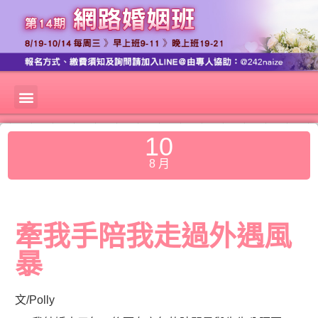
10
8 月
牽我手陪我走過外遇風
暴
文/Polly