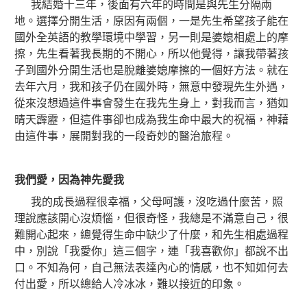
我結婚十三年，後面有六年的時間是與先生分隔兩
地。選擇分開生活，原因有兩個，一是先生希望孩子能在
國外全英語的教學環境中學習，另一則是婆媳相處上的摩
擦，先生看著我長期的不開心，所以他覺得，讓我帶著孩
子到國外分開生活也是脫離婆媳摩擦的一個好方法。就在
去年六月，我和孩子仍在國外時，無意中發現先生外遇，
從來沒想過這件事會發生在我先生身上，對我而言，猶如
晴天霹靂，但這件事卻也成為我生命中最大的祝福，神藉
由這件事，展開對我的一段奇妙的醫治旅程。
我們愛，因為神先愛我
我的成長過程很幸福，父母呵護，沒吃過什麼苦，照
理說應該開心沒煩惱，但很奇怪，我總是不滿意自己，很
難開心起來，總覺得生命中缺少了什麼，和先生相處過程
中，別說「我愛你」這三個字，連「我喜歡你」都說不出
口。不知為何，自己無法表達內心的情感，也不知如何去
付出愛，所以
總給人冷冰冰，難以接近的印象。