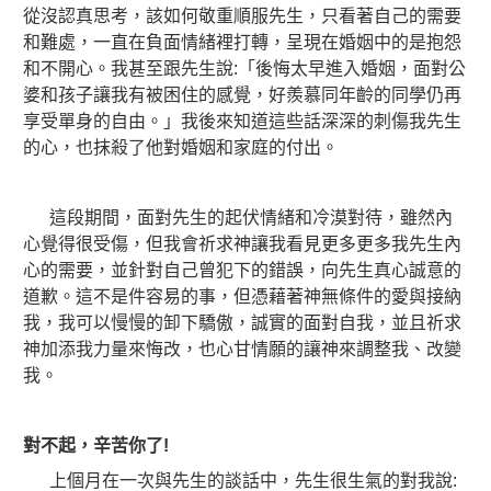
從沒認真思考，該如何敬重順服先生，只看著自己的需要
和難處，一直在負面情緒裡打轉，呈現在婚姻中的是抱怨
和不開心。我甚至跟先生說:「後悔太早進入婚姻，面對公
婆和孩子讓我有被困住的感覺，好羨慕同年齡的同學仍再
享受單身的自由。」我後來知道這些話深深的刺傷我先生
的心，也抹殺了他對婚姻和家庭的付出。
這段期間，面對先生的起伏情緒和冷漠對待，雖然內
心覺得很受傷，但我會祈求神讓我看見更多更多我先生內
心的需要，並針對自己曾犯下的錯誤，向先生真心誠意的
道歉。這不是件容易的事，但憑藉著神無條件的愛與接納
我，我可以慢慢的卸下驕傲，誠實的面對自我，並且祈求
神加添我力量來悔改，也心甘情願的讓神來調整我、改變
我。
對不起，辛苦你了!
上個月在一次與先生的談話中，先生很生氣的對我說: