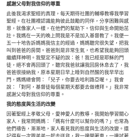
感謝父母對我信仰的尊重
此後我渴求聖經的真理，每天期待社團的輔導教導我學習
聖經。在社團裡認識能夠彼此鼓勵的同伴，分享困難與感
恩，就像家人一樣，在他們的幫助下。信仰與生命開始茁
壯。我媽在一天的晚上問我是不是加入基督教了。我便一
五一十地告訴媽媽我信主的經過，媽媽聽完很失望，把我
叫到爸爸的房間。爸爸則是非常生氣，也希望我能夠回頭
繼續拜神明。我堅定不疑的說：爸！我已經是耶穌的門
徒，絕不會再回頭了，聽完我爸就讓我回房休息去了，我
爸爸很接納我，原本星期日早上睡到自然醒的我早早出
門，媽媽總會問：「兒子，你要去哈利路亞喔。」我會
說：「對阿，基督徒每個星期天都要去做禮拜。」我非常
感謝父母對我信仰的尊重。
我的態度與生活的改變
因著聖經上孝敬父母，愛神愛人的教導，我開始學習關心
家人，我常問媽媽：「媽有什麼可以幫你的嗎？」也常為
他們禱告，漸漸地，家人看見我的態度與生活的改變。還
記得有一次跟弟弟一起去送貨，我一邊開著車，一邊試著