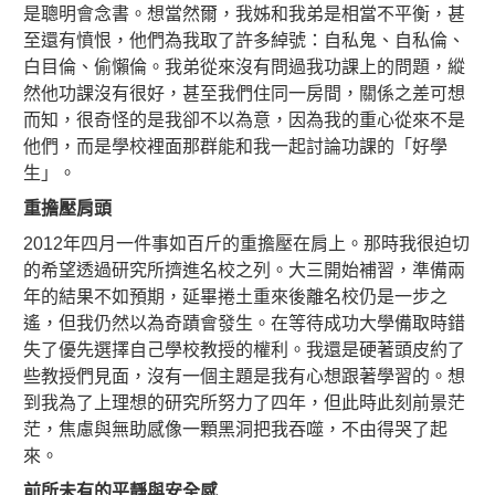
是聰明會念書。想當然爾，我姊和我弟是相當不平衡，甚
至還有憤恨，他們為我取了許多綽號：自私鬼、自私倫、
白目倫、偷懶倫。我弟從來沒有問過我功課上的問題，縱
然他功課沒有很好，甚至我們住同一房間，關係之差可想
而知，很奇怪的是我卻不以為意，因為我的重心從來不是
他們，而是學校裡面那群能和我一起討論功課的「好學
生」。
重擔壓肩頭
2012年四月一件事如百斤的重擔壓在肩上。那時我很迫切
的希望透過研究所擠進名校之列。大三開始補習，準備兩
年的結果不如預期，延畢捲土重來後離名校仍是一步之
遙，但我仍然以為奇蹟會發生。在等待成功大學備取時錯
失了優先選擇自己學校教授的權利。我還是硬著頭皮約了
些教授們見面，沒有一個主題是我有心想跟著學習的。想
到我為了上理想的研究所努力了四年，但此時此刻前景茫
茫，焦慮與無助感像一顆黑洞把我吞噬，不由得哭了起
來。
前所未有的平靜與安全感