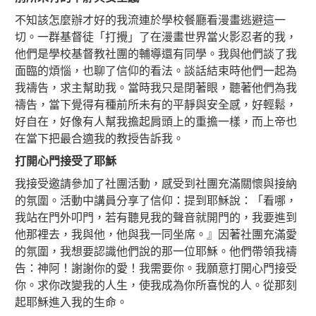
不知該怎麼辦才好的我流連於學校餐廳看漫畫逃避這一
切。一群基督徒「打攪」了在漫畫世界當火影忍者的我，
他們是學校基督教社團的輔導還有同學。我與他們談了我
面臨的煩惱，也聊了信仰的看法。談話結束時他們一起為
我禱告，求主幫助我。當時我只是閉著眼，聽著他們為我
禱告，當下覺得有種前所未有的平靜與安全感，好輕鬆，
好自在，好像有人幫我擔起肩頭上的重擔一樣，而上帝也
在當下把最合適我的教授告訴我。
打開心門接受了耶穌
我接受邀請參加了社團活動，感受到社團充滿關懷與接納
的氛圍。活動中講員分享了信仰：提到耶穌說：「看哪，
我站在門外叩門，若有聽見我的聲音就開門的，我要進到
他那裡去，我與他，他與我一同坐席。』因著社團充滿愛
的氛圍，我想要認識他們說的那一位耶穌。他們帶領我禱
告：神阿！謝謝你的愛！我需要你。我願意打開心門接受
你。求你改變我的人生，使我成為你所喜悅的人。從那刻
起耶穌進入我的生命。