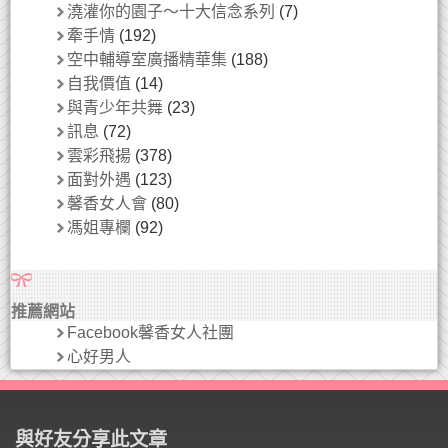
澆灌你的園子～十大信念系列
(7)
牽手情
(192)
空中輔導室廣播精華集
(188)
自我價值
(14)
與青少年共舞
(23)
訊息
(72)
雲彩飛揚
(378)
面對外遇
(123)
馨香女人會
(80)
馮姐專欄
(92)
推薦網站
Facebook馨香女人社團
心好男人
與好友分享此文章