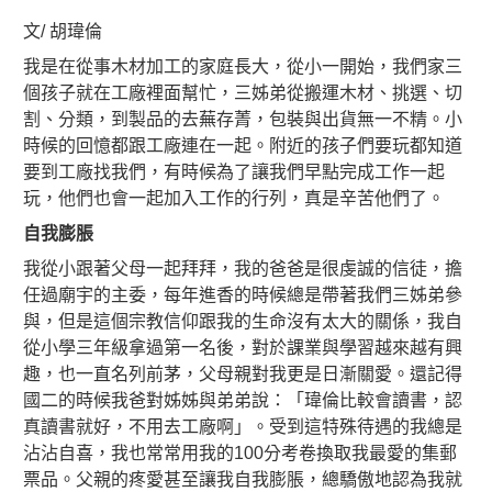
文/ 胡瑋倫
我是在從事木材加工的家庭長大，從小一開始，我們家三
個孩子就在工廠裡面幫忙，三姊弟從搬運木材、挑選、切
割、分類，到製品的去蕪存菁，包裝與出貨無一不精。小
時候的回憶都跟工廠連在一起。附近的孩子們要玩都知道
要到工廠找我們，有時候為了讓我們早點完成工作一起
玩，他們也會一起加入工作的行列，真是辛苦他們了。
自我膨脹
我從小跟著父母一起拜拜，我的爸爸是很虔誠的信徒，擔
任過廟宇的主委，每年進香的時候總是帶著我們三姊弟參
與，但是這個宗教信仰跟我的生命沒有太大的關係，我自
從小學三年級拿過第一名後，對於課業與學習越來越有興
趣，也一直名列前茅，父母親對我更是日漸關愛。還記得
國二的時候我爸對姊姊與弟弟說：「瑋倫比較會讀書，認
真讀書就好，不用去工廠啊」。受到這特殊待遇的我總是
沾沾自喜，我也常常用我的100分考卷換取我最愛的集郵
票品。父親的疼愛甚至讓我自我膨脹，總驕傲地認為我就