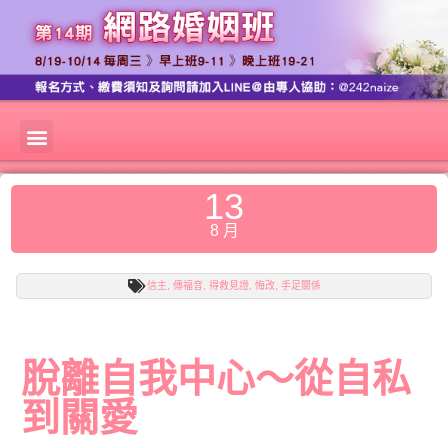
13
8 月
信主
,
傳福音
,
得救見證
,
悔改
,
手足關係
脫離自我中心～從自私
到關愛