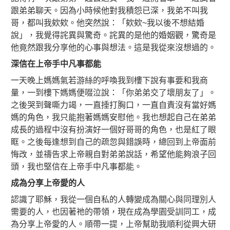
跟弟弟聊天。因為小時候他對我積怨已深，我弟不叫我
哥，都叫我欸欸。他突然說：「欸欸~我以後不想結婚
說」，我覺得詫異與驚奇。詫異的是他的婚姻觀，驚奇是
他竟然跟我分享他的心事與想法。這是我從來沒想過的。
深信在上帝手中凡事都能
一天晚上媽媽氣若游絲的呼喚我到樓下說有事要和我商
量，一到樓下媽媽便啜泣說：「你弟弟交了壞朋友了」。
之後哭到聲嘶力竭，一直捶打胸口，一直自責沒有當好媽
媽的角色，我只能抱著媽媽安慰他。我也想起自己在弟弟
成長的過程中沒有扮演好一個好哥哥的角色，也是紅了眼
眶。之後每逢想到自己的疏忽與錯誤時，總回到上帝面前
悔改，並禱告求上帝親自對弟弟說話，希望他能夠浪子回
頭，我也堅信在上帝手中凡事都能。
成為分享上帝愛的人
認識了耶穌，我從一個自私的人轉變成為關心與同理別人
需要的人，也因著祂的帶領，現在成為學園受訓同工，成
為分享上帝愛的人。順帶一提，上帝幫助我順利從興大研