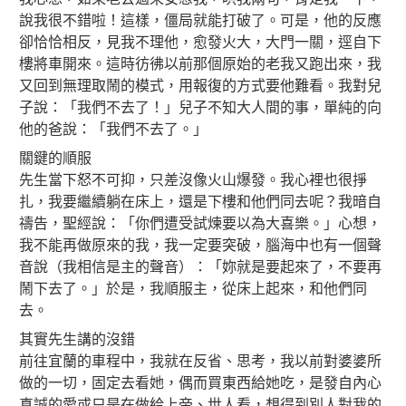
說我很不錯啦！這樣，僵局就能打破了。可是，他的反應
卻恰恰相反，見我不理他，愈發火大，大門一關，逕自下
樓將車開來。這時彷彿以前那個原始的老我又跑出來，我
又回到無理取鬧的模式，用報復的方式要他難看。我對兒
子說：「我們不去了！」兒子不知大人間的事，單純的向
他的爸說：「我們不去了。」
關鍵的順服
先生當下怒不可抑，只差沒像火山爆發。我心裡也很掙
扎，我要繼續躺在床上，還是下樓和他們同去呢？我暗自
禱告，聖經說：「你們遭受試煉要以為大喜樂。」心想，
我不能再做原來的我，我一定要突破，腦海中也有一個聲
音說（我相信是主的聲音）：「妳就是要起來了，不要再
鬧下去了。」於是，我順服主，從床上起來，和他們同
去。
其實先生講的沒錯
前往宜蘭的車程中，我就在反省、思考，我以前對婆婆所
做的一切，固定去看她，偶而買東西給她吃，是發自內心
真誠的愛或只是在做給上帝、世人看，想得到別人對我的