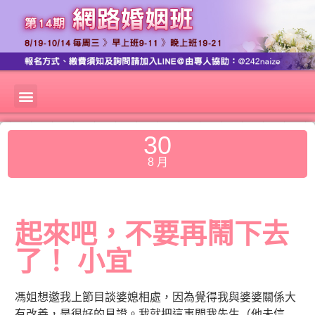
30
8 月
起來吧，不要再鬧下去
了！ 小宜
馮姐想邀我上節目談婆媳相處，因為覺得我與婆婆關係大
有改善，是很好的見證。我就把這事問我先生（他未信