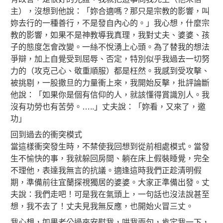
主），沒想到他說：「妳合適嗎？那只是宗教的影響，叫
妳去行的一種善行，不是發自內心的。」我心想，什麼宗
教的影響，如果不是神教導我真理，我對丈夫、婆婆、孩
子的態度怎會改變。一絲不悅湧上心頭。為了
替我的想法
爭辯，加上自覺受到屈辱、否定，特別似乎我過去一切努
力的（攻克己心、敬重順服）都是枉然。我感到受攻擊、
被挑剔，一股撒旦的力量衝上來，我開始反擊，批評論斷
他說：「如果你是個有信仰的人，就該懂得賞識別人。我
沒有功勞也有苦勞。…..」丈夫說：「妳看，又來了，邀
功」
回到過去的衝突模式
當這樣衝突發生時，不禁使我回想到從前相處模式。當發
生不愉快的事，我就躲回房間、躺在床上假裝睡覺，完全
不理他，表達我無言的抗議。適逢這時我們正趁清明假
期，準備前往宜蘭探視獨居的婆婆。大家正準備出發。丈
夫說：我們走吧！可是我在氣頭上，一句話也沒法說甚至
想，我不去了！丈夫見我無反應，也開始火冒三丈。
我心想，如果老公過來安慰我，哄我兩句，肯定我一下，