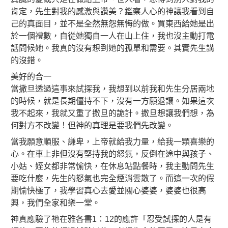
肯定，先生對我的感激與讚美？鑑察人心的神讓我看到自
己的真面目，並不是全然無怨無悔的做。買東西給她是出
於一個禮數，自從她獨自一人在山上住，我也沒主動打電
話問候她。我真的沒有想到她的孤單和需要。其實先生講
的沒錯。
美好的合一
當撒旦透過這事來試探我，我想到以前我和先生分居兩地
的時候，就是長期僵持不下，沒有一方願退讓。如果這次
我不起來，我就又重了撒旦的詭計。撒旦想讓我們想，為
何對方不改變！但神的真理是要我們先改變。
當我願意順服、謙卑，上帝就給我力量，給我一顆喜樂的
心。在車上非但沒有堅持我的怒氣，反倒在途中與孩子、
小姑、姪女都非常愉快，在休息站點餐時，我主動問先生
要吃什麼，先生的怒氣也完全煙消雲散了。而這一次的假
期愉快極了，我學習真心去愛並關心婆婆，婆婆也很高
興，我們全家和樂一堂。
神真應驗了祂在雅各書1：12的應許「忍受試探的人是有