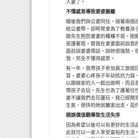
人妻了。
不懂感恩導致婆婆搬離
婚後我們與公婆同住，接著兩個
給公婆帶。卻時常會為了教養孩
跟先生抱怨婆婆的種種不是。剛
是護著我，替我在婆婆面前說我
面前說婆婆壞話，說她很強勢、
我，完全不懂得感恩。
有一年，我帶孩子參加員工旅遊
冒，婆婆心疼孫子年幼抵抗力弱
以跟娘家的人一起出遊啊，而且我
帶孩子去玩。先生也為了護著任
婆不讓我們去花蓮玩，我已經鬧到
生氣，很快的她就離家出走，孤
錯誤價值觀導致生活失序
因為希望以後可以有更好的生活
此就可以一家人享受富裕的生活