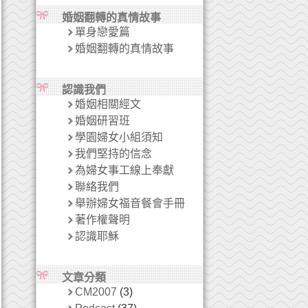
婚姻翻轉的真情故事
單身戀愛篇
婚姻翻轉的真情故事
認識我們
婚姻相關經文
婚姻研習班
學園婦女小組須知
我們堅持的信念
為婦女事工線上奉獻
聯絡我們
舉辦婦女福音餐會手冊
著作權聲明
認識耶穌
文章分類
CM2007
(3)