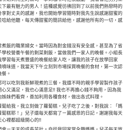
天下最有魅力的男人！這種感覺彷彿回到了以前我們熱戀時的
分享對丈夫的感謝，我也開始學習隨時對我先生說感謝甜蜜的
並唸給他聽，每天傳甜蜜的簡訊給他，感謝他所有的一切，感
常煮飯的職業婦女。當時因為對金錢沒有安全感，甚至為了省
子學校營養午餐的剩菜剩飯，當做我們一家人的晚餐。小組長
我學習每天煮豐盛的晚餐給家人吃，讓我的孩子在放學回家
噴噴味道，我當天下午立刻到市場採買晚餐的食材，第一次認
晚餐。
都可以吃到我新鮮現煮的三餐，我還不時的親手學習製作孩子
心又滿足，我也心滿意足!! 我也不再擔心錢不夠用，因為我
向姊妹們看齊，善加利用各種食材，做出各式料理。
蘿蔔給我，我立刻做了蘿蔔糕，兒子吃了之後，對我說：「媽
蘿蔔糕耶！」兒子還每天都寫了ㄧ篇感恩的日記，謝謝我每天
心裡都超級開心的!!
們會ㄧ天天的成長茁壯。自從我回家當全職媽媽，兒子每天放