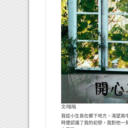
文/嗡嗡
我從小生長在鄉下地方，渴望高
時便認識了我的初戀，我對他一