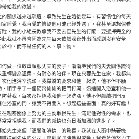
神帶給我的改變。
生的關係越來越疏遠，導致先生在婚後幾年，有習慣性的每天
回家睡覺，我直覺的懷疑他可能已經外遇了，我甚至還想偷看
行蹤，我的小組長教導我不要去查先生的行蹤，要選擇完全的
從此我就不再會因為先生每天依然深夜外出而感到沒有安全
自於神，而不是任何的人、事、物。
如何做一位敬重順服丈夫的妻子，漸漸地我們的夫妻關係變得
敬重轉變為溫柔、有耐心的陪伴。現在只要先生在家，我都無
一次他進浴室洗澡，我撒嬌的要求和他一起洗，他不但不願
動，順手拿了一個硬幣偷偷的把門打開，迅速闖入浴室和他一
是防著我，每次都拒絕我和他一起洗澡，他不但繼續把門反
堵住浴室的門，讓我不得闖入。想起這些畫面，真的好有趣！
意在親密關係上努力的主動取悅先生，滿足他對性的需求，也
再常常拒絕我，而我們的感情也有日漸加溫的進步了。
要給先生來個「溫馨咖啡情」的驚喜，我就在大雨中騎著機
咖啡送到先生的公司，拿到咖啡時他很感動，我看著他努力工