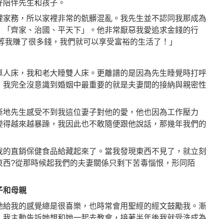
好陪伴先生和孩子。
理家務，所以家裡非常的骯髒混亂。我先生並不認同我那成為
：「齊家、治國、平天下」。他非常厭惡我愛追求金錢的行
「等我賺了很多錢，我們就可以享受富裕的生活了！」
單人床，我和老大睡雙人床。更離譜的是因為先生睡覺時打呼
，我完全沒意識到婚姻中最重要的就是夫妻間的接納與親密性
漸地先生感受不到我這位妻子對他的愛，他也因為工作壓力
變得越來越暴躁，我因此也不敢隨便跟他說話，那幾年我們的
我的直銷保健食品給藏起來了。當我發現東西不見了，就立刻
東西?從那時候起我們的夫妻關係只剩下苦毒惱恨，形同陌
子和母親
她給我的感覺總是很喜樂，也時常會用聖經的經文鼓勵我。漸
，我主動告訴她想和她一起去教會，接著半年後我就受洗成為