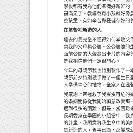
學後都有我為他們準備好新鮮的
福滿足了。教導養育小孩就好像
養孩童，有如辛苦撒種儲存好的養
在基督裡新造的人
過去的我完全不懂得如何孝敬父
榮我的父母與公婆。公公婆婆的
面前公開的大聲念出卡片的內容
是我相信他們一定很開心。
今年的母親節我也特別製作了一
親節前夕特別親手做了一個生日
人準備精心的禮物，全家人在溫
我感謝上帝拯救了我岌岌可危的
的婚姻關係從我開始願意改變那
遇到很多的困難，但是，當困難
長期委身在學園的小組當中，我
的計畫，我願意將我生命中的美
是新造的人，舊事已過，都變成新的