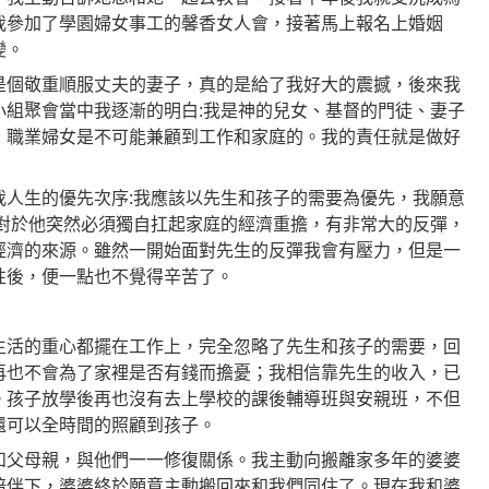
我參加了學園婦女事工的馨香女人會，接著馬上報名上婚姻
變。
是個敬重順服丈夫的妻子，真的是給了我好大的震撼，後來我
小組聚會當中我逐漸的明白:我是神的兒女、基督的門徒、妻子
，職業婦女是不可能兼顧到工作和家庭的。我的責任就是做好
我人生的優先次序:我應該以先生和孩子的需要為優先，我願意
生對於他突然必須獨自扛起家庭的經濟重擔，有非常大的反彈，
經濟的來源。雖然一開始面對先生的反彈我會有壓力，但是一
性後，便一點也不覺得辛苦了。
生活的重心都擺在工作上，完全忽略了先生和孩子的需要，回
再也不會為了家裡是否有錢而擔憂；我相信靠先生的收入，已
。孩子放學後再也沒有去上學校的課後輔導班與安親班，不但
還可以全時間的照顧到孩子。
和父母親，與他們一一修復關係。我主動向搬離家多年的婆婆
陪伴下，婆婆終於願意主動搬回來和我們同住了。現在我和婆