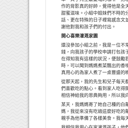
作的背影真的好帥，覺得他是全
甜蜜滋味。小組中姐妹們不時的
話、更在特殊的日子裡寫感念文
謝他對我和孩子們的付出。
開心喜樂灌溉家園
還沒參加小組之前，我是ㄧ位不
錢，向我孩子的學校申請打包孩
在得知我有這樣的狀況，便鼓勵
時，可以聞到媽媽煮菜飄出的香
真用心的為家人煮了一桌豐盛的
從那天起，我的先生和兒子每天
們喜歡吃的點心。看到家人吃得開
相信神給我的恩典夠用，所以我
某天，我媽媽寄了她自己種的白
媽，我從來沒有吃過這麼好吃的
親手為他準備了各樣美食。我每天
我相信我用心在家灌溉孩子，他