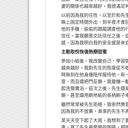
婆的關係也越來越好，我很滿足
以前因為我的任性，以至於和先
晚上固定時間外出，到半夜才會
他的手機、偷偷的跟蹤調查他的
信任。當我願意交託信任之後，
感，因為我明白我的安全感是來
主動取悅恢復熱戀甜蜜
參加小組後，我改變自己，學習
越來越好。我對先生的態度從不
時無刻在他身邊陪伴服侍他。有
意，而且還把門反鎖。我靈機一
起洗鴛鴦浴。這次之後，先生還
鎖，甚至還用刷地板的長柄刷子
雖然常常被先生拒絕，我依然樂
因為我的不放棄，漸漸的先生不
某天天空下起了大雨，我想到了
車，買了先生最愛喝的咖啡，把