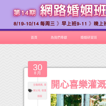
首頁
為我們奉獻
婚姻研習班
30
8 月
開心喜樂灌
全職媽媽
,
尊
榮父母
,
敬重
順服