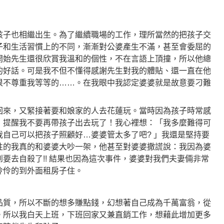
孩子也相繼出生。為了繼續職場的工作，理所當然的把孩子交
子和生活習慣上的不同，漸漸對公婆產生不滿，
甚至會委屈的
開始先生還很欣賞我溫和的個性，不在言語上頂撞，所以他總
的好話。可是我不但不懂得感謝先生對我的體貼、還一直在他
很不尊重我等等的……。在我眼中我認定婆婆就是故意要刁難
回來，又緊接著要和娘家的人去花蓮玩。當時因為孩子時常感
，提醒我不要再帶孩子出去玩了！我心裡想：「我多麼難得可
自己可以把孩子照顧好…婆婆管太多了吧? 」我還是堅持要
性的我真的和婆婆大吵一架，他甚至對婆婆撒謊說：我因為婆
要去自殺了!! 結果也因為這次事件，婆婆對我們夫妻倆非常
伶伶的到外面租房子住。
品質，所以不斷的想多賺點錢，幻想著自己成為千萬富翁，從
。所以我白天上班，下班回家又兼直銷工作，想藉此增加更多