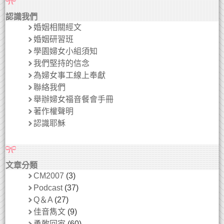
認識我們
婚姻相關經文
婚姻研習班
學園婦女小組須知
我們堅持的信念
為婦女事工線上奉獻
聯絡我們
舉辦婦女福音餐會手冊
著作權聲明
認識耶穌
文章分類
CM2007
(3)
Podcast
(37)
Q＆A
(27)
佳音雋文
(9)
勇敢回家
(60)