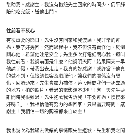
幫助我。感謝主，我沒有抱怨先生回家的時間少，仍平靜
陪他吃完飯，送他出門。
往前看不灰心
有次重要的節日，先生沒有回家和我渡過，我非常的難
過，哭了好幾回，然而過程中，我不但沒有責怪他，反倒
關心他，希望他注意安全；先生多次打電話關心我，還叫
我往前看，我說前面是什麼？他說明天阿！結果隔天一早
他請了假，帶我出去走走。我真的好感謝！或許當下他真
的做不到，但接納包容及順服他，讓我們的關係沒有惡
化。回過頭來，先生會盡力補償，這段時間我們一起去過
的地方，拍的照片，看過的電影還不少哩！有一天先生要
離開時我很難過，先生抱著我告訴我「不要難過，慢慢來
好嗎？」，我相信他有努力的想回家，只是需要時間，感
謝主！我相信一切的賜福都來自於主！
我也幾次為我過去做錯的事情跟先生道歉，先生和我之間