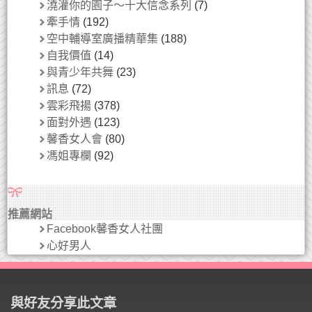
澆灌你的園子～十大信念系列
(7)
牽手情
(192)
空中輔導室廣播精華集
(188)
自我價值
(14)
與青少年共舞
(23)
訊息
(72)
雲彩飛揚
(378)
面對外遇
(123)
馨香女人會
(80)
馮姐專欄
(92)
推薦網站
Facebook馨香女人社團
心好男人
與好友分享此文章