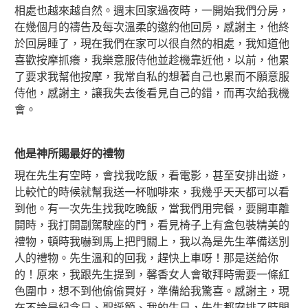
相處也越來越自然。週末回家過夜時，一開始我們分房，
在幾個月的禱告及每次溫柔的邀約他回房，感謝主，他終
於回房睡了，現在我們在家可以很自然的相處，我知道他
喜歡按摩抓癢，我樂意服侍他並趁機靠近他，以前，他累
了要求我幫他按摩，我常自私的想著自己也累而不願意服
侍他，感謝主，讓我失去後看見自己的錯，而再次給我機
會。
他是神所賜最好的禮物
現在先生有空時，會找我吃飯，看電影，甚至安排出遊，
比較忙的時候就幫我送一杯咖啡來，我幾乎天天都可以看
到他。有一次先生找我吃晚飯，當我們用完餐，要開車離
開時，我打開副駕駛座的門，看見椅子上有盒包裝精美的
禮物，頓時我嚇到馬上把門關上，我以為是先生準備送別
人的禮物。先生溫和的回我，趕快上車呀！那是送給你
的！原來，我跟先生提到，馨香女人會敬拜時需要一條紅
色圍巾，想不到他偷偷買好，準備給我驚喜。感謝主，現
在不論是紀念日、聖誕節、我的生日，先生都安排了時間