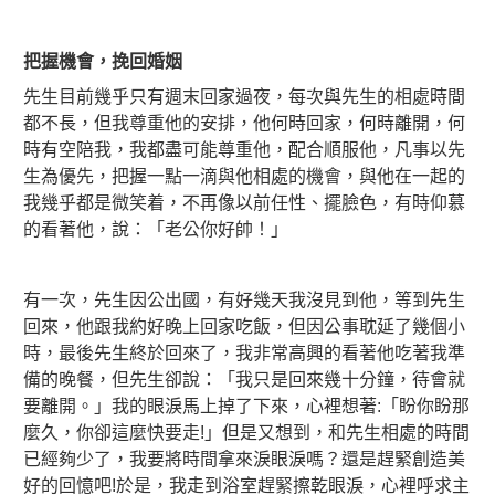
把握機會，挽回婚姻
先生目前幾乎只有週末回家過夜，每次與先生的相處時間
都不長，但我尊重他的安排，他何時回家，何時離開，何
時有空陪我，我都盡可能尊重他，配合順服他，凡事以先
生為優先，把握一點一滴與他相處的機會，與他在一起的
我幾乎都是微笑着，不再像以前任性、擺臉色，有時仰慕
的看著他，說：「老公你好帥！」
有一次，先生因公出國，有好幾天我沒見到他，等到先生
回來，他跟我約好晚上回家吃飯，但因公事耽延了幾個小
時，最後先生終於回來了，我非常高興的看著他吃著我準
備的晚餐，但先生卻說：「我只是回來幾十分鐘，待會就
要離開。」我的眼淚馬上掉了下來，心裡想著:「盼你盼那
麼久，你卻這麼快要走!」但是又想到，和先生相處的時間
已經夠少了，我要將時間拿來淚眼淚嗎？還是趕緊創造美
好的回憶吧!於是，我走到浴室趕緊擦乾眼淚，心裡呼求主