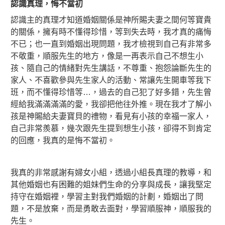
認識真理
，
悔不當初
認識主的真理才知道婚姻關係是神所賜夫妻之間何等寶貴
的關係，擁有時不懂得珍惜，等到失去時，我才真的痛悔
不已；也一直到婚姻出現問題，我才檢視到自己有非常多
不敬重，順服先生的地方，像是一再表示自己不想生小
孩、隨自己的情緒對先生講話，不尊重、抱怨論斷先生的
家人、不喜歡參與先生家人的活動、常讓先生開車等我下
班，而不懂得珍惜等…，過去的自己犯了好多錯，先生曾
經給我滿滿滿滿的愛，我卻把他往外推。現在我才了解小
孩是神賜給夫妻寶貝的禮物，看見有小孩的幸福一家人，
自己非常羨慕，幾次跟先生提到想生小孩，卻得不到肯定
的回應，我真的是悔不當初。
我真的非常感謝有婦女小組，透過小組長真理的教導，和
其他婚姻也有困難的姐妹們生命的分享與成長，讓我堅定
持守在婚姻裡，學習主對我們婚姻的計劃，婚姻出了問
題，不是放棄，而是勇敢去面對，學習順服神，順服我的
先生。