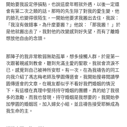
開始要我設定停損點，也說這麼年輕就外遇，以後一定還
會有第二次之類的話。那時的先生除了對我的愛生變，他
的臉孔也變得很陌生，一開始他要求我搬出去住，我說：
「我沒有做錯事，為什麼要搬？」他說：「那我搬！ 」於
是他就搬出去了，我對他的改變感到好失望，而有了離婚
想放他自由的念頭。
那陣子的我非常軟弱無助孤單，想多接觸人群，於是第一
次跟著親戚到教會，聽到充滿主愛的聖歌，我就會流淚不
已，感覺到自己被神所安慰。有一次，在為我禱告的同工
向我介紹了馮志梅老師及學園傳道會，我開始搜尋閱讀學
園傳道會的文章，在親友都似乎不看好我們婚姻的情況
下，有這樣在真理中堅持持守婚姻的團體，真的給了我很
多的激勵，而我也發現，持守婚姻是我想要的，我開始參
加學園的婚姻班，加入婦女小組，並且禱告接受耶穌成為
我生命的主。