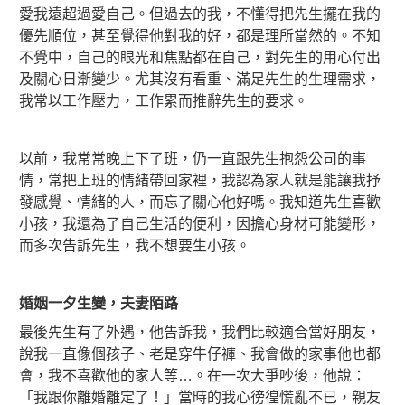
愛我遠超過愛自己。但過去的我，不懂得把先生擺在我的
優先順位，甚至覺得他對我的好，都是理所當然的。不知
不覺中，自己的眼光和焦點都在自己，對先生的
用心
付出
及關心日漸變少。尤其沒有看重、滿足先生的生理需求，
我常以工作壓力，工作累而推辭先生的要求。
以前，我常常晚上下了班，仍一直跟先生抱怨公司的事
情，常把上班的情緒帶回家裡，我認為家人就是能讓我抒
發感覺、情緒的人，而忘了關心他好嗎。我知道先生喜歡
小孩，我還為了自己生活的便利，因擔心身材可能變形，
而多次告訴先生，我不想要生小孩。
婚姻一夕生變，夫妻陌路
最後先生有了外遇，他告訴我，我們比較適合當好朋友，
說我一直像個孩子、老是穿牛仔褲、我會做的家事他也都
會，我不喜歡他的家人等…。在一次大爭吵後，他說：
「我跟你離婚離定了！」當時的我心徬徨慌亂不已，親友