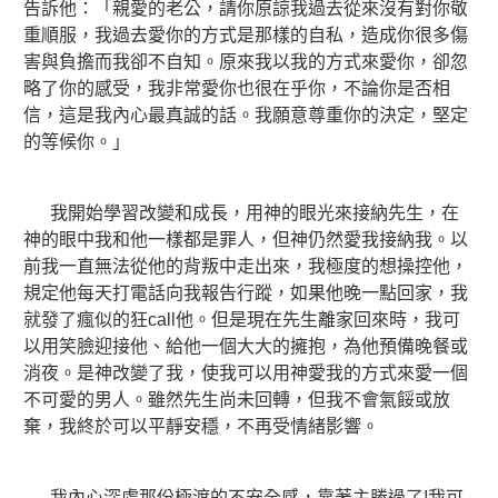
告訴他：「親愛的老公，請你原諒我過去從來沒有對你敬
重順服，我過去愛你的方式是那樣的自私，造成你很多傷
害與負擔而我卻不自知。原來我以我的方式來愛你，卻忽
略了你的感受，我非常愛你也很在乎你，不論你是否相
信，這是我內心最真誠的話。我願意尊重你的決定，堅定
的等候你。」
我開始學習改變和成長，用神的眼光來接納先生，在
神的眼中我和他一樣都是罪人，但神仍然愛我接納我。以
前我一直無法從他的背叛中走出來，我極度的想操控他，
規定他每天打電話向我報告行蹤，如果他晚一點回家，我
就發了瘋似的狂call他。但是現在先生離家回來時，我可
以用笑臉迎接他、給他一個大大的擁抱，為他預備晚餐或
消夜。是神改變了我，使我可以用神愛我的方式來愛一個
不可愛的男人。雖然先生尚未回轉，但我不會氣餒或放
棄，我終於可以平靜安穩，不再受情緒影響。
我內心深處那份極渡的不安全感，靠著主勝過了!我可