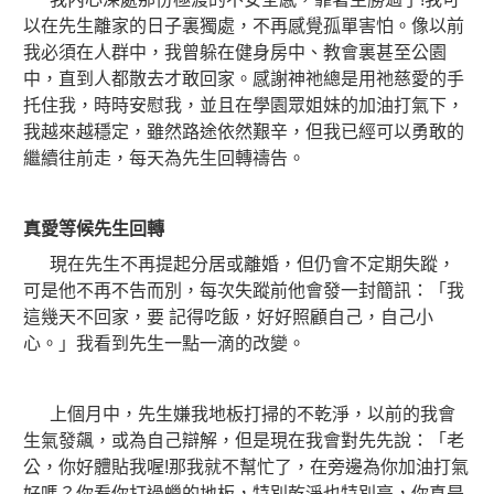
以在先生離家的日子裏獨處，不再感覺孤單害怕。像以前
我必須在人群中，我曾躲在健身房中、教會裏甚至公園
中，直到人都散去才敢回家。感謝神祂總是用祂慈愛的手
托住我，時時安慰我，並且在學園眾姐妹的加油打氣下，
我越來越穩定，雖然路途依然艱辛，但我已經可以勇敢的
繼續往前走，每天為先生回轉禱告。
真愛等候先生回轉
現在先生不再提起分居或離婚，但仍會不定期失蹤，
可是他不再不告而別，每次失蹤前他會發一封簡訊：「我
這幾天不回家，要 記得吃飯，好好照顧自己，自己小
心。」我看到先生一點一滴的改變。
上個月中，先生嫌我地板打掃的不乾淨，以前的我會
生氣發飆，或為自己辯解，但是現在我會對先先說：「老
公，你好體貼我喔!那我就不幫忙了，在旁邊為你加油打氣
好嗎？你看你打過蠟的地板，特別乾淨也特別亮，你真是