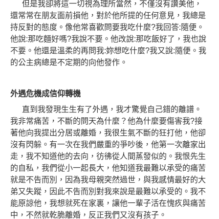
但是我卻將這一切視為理所當然，不僅沒有
讚美他，
還常常在朋友面前損他，對於他所提的任何意見，我總是
持反對的態度。像他常喜歡問要我吃什麼?我回答:隨便。
他說:那吃麵好嗎?我說不要。他改說:那吃飯好了，我也說
不要。他還是溫柔的再問我:妳想吃什麼?我又說:隨便。我
的公主病總是不定期的向他發作。
外遇危機成信仰轉機
直到我發現生生有了外遇，我才驚覺自己錯的離譜。
我非常痛苦，不斷的問天為什麼？他為什麼要傷害我?接
著他向我提出分居或離婚，我很生氣不斷的狂打他，他卻
沒有閃躲。有一次在我們嚴重的爭吵後，他第一次離家出
走，我不知道他的去向，彷彿從人間蒸發似的。我恨先生
的自私，我們從小一起長大，他知道我最難以承受的痛苦
就是不告而別，因為我母親突然過世，與我感情最好的大
弟又失蹤，因此不告而別對我來說是最難以承受的。我不
能原諒他，我想就死在家裏，讓他一輩子活在愧疚與痛苦
中，不然就乾脆離婚，反正我們又沒有孩子。