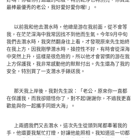
最棒最優秀的老公，我好愛好愛你喔! 」。
以前我和他去潛水時，他總是游在我前面，從不會等
我，在茫茫深海中我常因找不到他而生氣。今年9月中旬
我們去潛水時，我突然翻身往上看，才發現原來先生始終
在我上方，因我剛學潛水時，操控性不好，有時會從深海
中突然上升，這樣是很危險的，所以他才會習慣的游在我
上方保護我，我非常感動他的默默付出。先生還為了我的
安全，特別買了一支潛水手錶送我。
那天我上岸後，我對先生說：「老公，原來你一直都
在保護我，而我卻錯怪你了，對不起!謝謝你，不過我更喜
歡能與你一起攜手同遊大海」。
上兩週我們又去潛水，這次先生從頭到尾都牽著我的
手，他還要我幫忙打燈，好讓他能照相。我知道這一切都