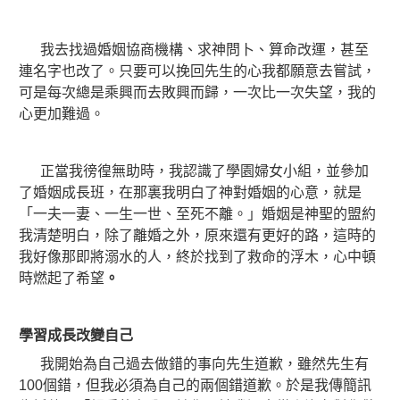
我去找過婚姻協商機構、求神問卜、算命改運，甚至
連名字也改了。只要可以挽回先生的心我都願意去嘗試，
可是每次總是乘興而去敗興而歸，一次比一次失望，我的
心更加難過。
正當我徬徨無助時，我認識了學園婦女小組，並參加
了婚姻成長班，在那裏我明白了神對婚姻的心意，就是
「一夫一妻、一生一世、至死不離。」婚姻是神聖的盟約
我清楚明白，除了離婚之外，原來還有更好的路，這時的
我好像那即將溺水的人，終於找到了救命的浮木，心中頓
時燃起了希望
。
學習成長改變自己
我開始為自己過去做錯的事向先生道歉，雖然先生有
100個錯，但我必須為自己的兩個錯道歉。於是我傳簡訊