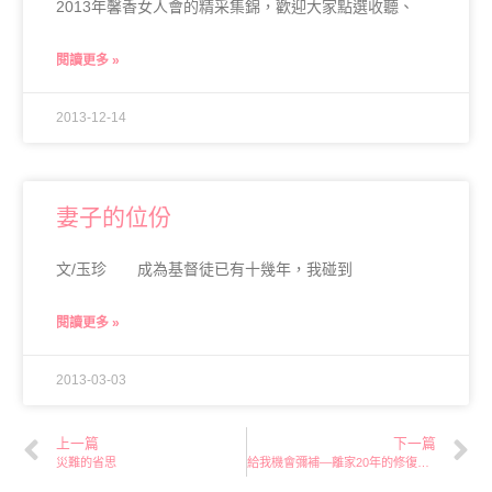
2013年馨香女人會的精采集錦，歡迎大家點選收聽、
閱讀更多 »
2013-12-14
妻子的位份
文/玉珍 成為基督徒已有十幾年，我碰到
閱讀更多 »
2013-03-03
上一篇
下一篇
災難的省思
給我機會彌補—離家20年的修復見證