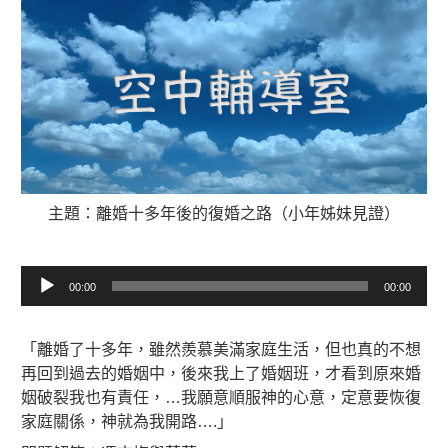
主題：離婚十多年後的復婚之路（小年姊妹見證）
音
00:00
00:00
訊
播
放
「離婚了十多年，雖然羨慕美滿家庭生活，但也真的不想
器
再回到過去的婚姻中，後來我上了婚姻班，才看到原來婚
姻破裂我也有責任，…我願意順服神的心意，定意要恢復
家庭關係，神就為我開路….」