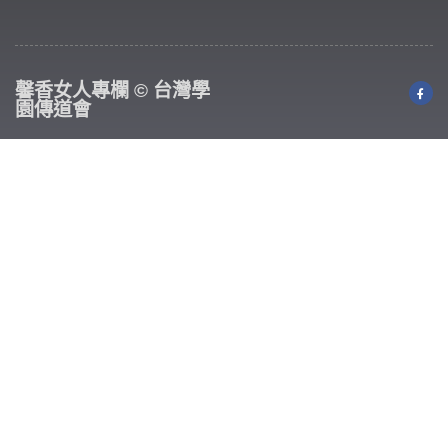
馨香女人專欄 © 台灣學
園傳道會