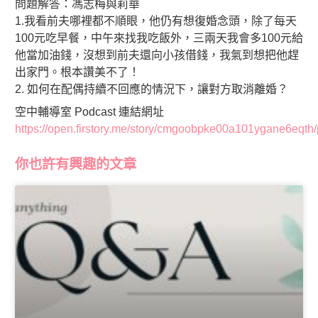
問題解答：馮志梅與莉華
1.我看前夫哪裡都不順眼，他仍有想復婚念頭，除了每天
100元吃早餐，中午來找我吃飯外，三兩天我會多100元給
他當加油錢，沒想到前夫還向小孩借錢，我氣到想把他趕
出家門。根本讚美不了！
2. 如何在配偶持續不回應的情況下，讓對方取消離婚？
空中輔導室 Podcast 連結網址
https://open.firstory.me/story/cmgoobpke00a101ygane6eqth/
你也許有興趣的文章