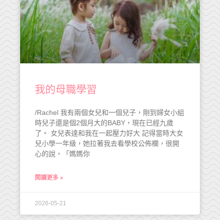
我的母職學習
/Rachel 我有兩個女兒和一個兒子，剛到婦女小組
時兒子還是個2個月大的BABY，現在已經九歲
了。 女兒表達和我在一起壓力好大 記得當時大女
兒小學一年級，她拉著我去看學校公佈欄，很開
心的說，「媽媽你
閱讀更多 »
2026-05-21