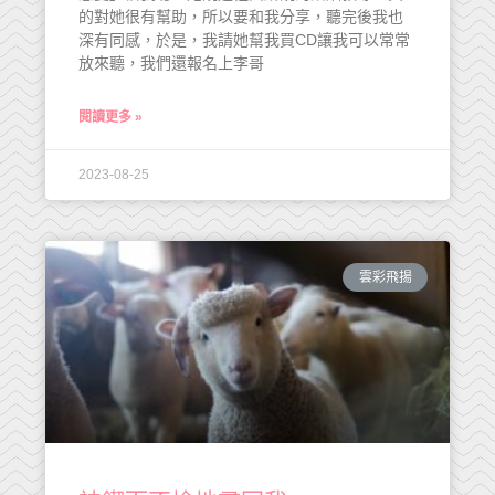
的對她很有幫助，所以要和我分享，聽完後我也
深有同感，於是，我請她幫我買CD讓我可以常常
放來聽，我們還報名上李哥
閱讀更多 »
2023-08-25
雲彩飛揚