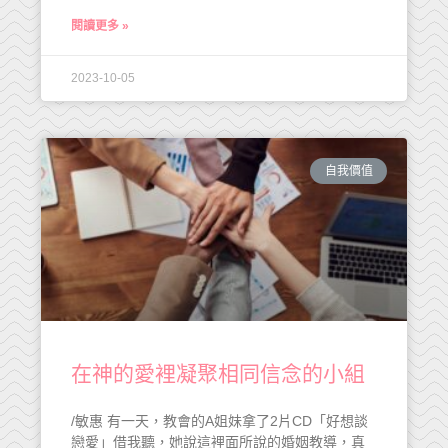
閱讀更多 »
2023-10-05
自我價值
在神的愛裡凝聚相同信念的小組
/敏惠 有一天，教會的A姐妹拿了2片CD「好想談
戀愛」借我聽，她說這裡面所說的婚姻教導，真