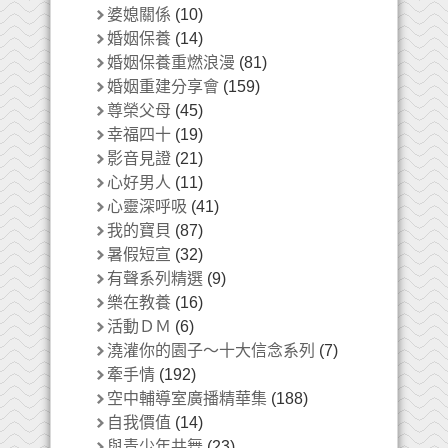
婆媳關係
(10)
婚姻保養
(14)
婚姻保養重燃浪漫
(81)
婚姻重建分享會
(159)
尊榮父母
(45)
幸福四十
(19)
影音見證
(21)
心好男人
(11)
心靈深呼吸
(41)
我的寶貝
(87)
暑假短宣
(32)
有聲系列精選
(9)
樂在教養
(16)
活動ＤＭ
(6)
澆灌你的園子～十大信念系列
(7)
牽手情
(192)
空中輔導室廣播精華集
(188)
自我價值
(14)
與青少年共舞
(23)