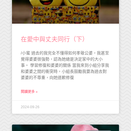
在愛中與丈夫同行（下）
/小蜜 過去的我完全不懂得如何孝敬公婆，我甚至
覺得婆婆很強勢，認為她總是決定家中的大小
事。 學習修復和婆婆的關係 當我來到小組分享我
和婆婆之間的衝突時，小組長鼓勵我要為過去對
婆婆的不尊重，向她道歉修復
閱讀更多 »
2024-09-26