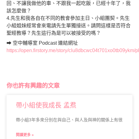
回、不讓我做他的車、不跟我一起吃飯，已經十年了，我
該怎麼做？
4.先生和我各自在不同的教會參加主日、小組團契。先生
小組姐妹經常會來電請先生單獨接送。請問這樣是否符合
聖經教導？先生這行為是可以被接受的嗎？
➡ 空中輔導室 Podcast 連結網址
https://open.firstory.me/story/clu8dbcwc04t701xo0tb09ykm/p
你也許有興趣的文章
帶小組使我成長 孟焄
帶小組3年多來分別在與自己、與人及與神的關係上有很
閱讀更多 »