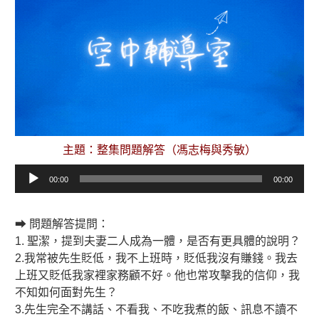
主題：整集問題解答（馮志梅與秀敏）
音
00:00
00:00
訊
播
放
➡ 問題解答提問：
器
1. 聖潔，提到夫妻二人成為一體，是否有更具體的說明？
2.我常被先生貶低，我不上班時，貶低我沒有賺錢。我去
上班又貶低我家裡家務顧不好。他也常攻擊我的信仰，我
不知如何面對先生？
3.先生完全不講話、不看我、不吃我煮的飯、訊息不讀不