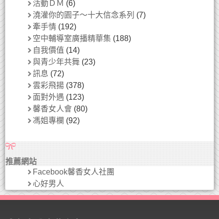
活動ＤＭ
(6)
澆灌你的園子～十大信念系列
(7)
牽手情
(192)
空中輔導室廣播精華集
(188)
自我價值
(14)
與青少年共舞
(23)
訊息
(72)
雲彩飛揚
(378)
面對外遇
(123)
馨香女人會
(80)
馮姐專欄
(92)
推薦網站
Facebook馨香女人社團
心好男人