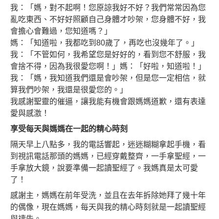
我：「媽，對不起啊！您原諒我好不好？我們常常因為您
亂吃東西、不好好照顧自己身體才吵架，您身體不好，我
會擔心會難過，您知道嗎？」
媽：「知道啦，我都吃到80歲了，再吃也沒幾年了。」
我：「不管如何，我希望您是好好的，看到您不舒服，我
會捨不得，因為我很愛您啊！」媽：「好啦，知道啦！」
我：「媽，我知道我們還是會吵架，但是您一定相信，就
算我們吵架，我還是很愛您的。」
我感謝聖靈的催逼，讓我能有機會跟媽媽道歉，還有表達
愛與感激！
享受每天與媽媽在一起的精心時刻
隔天早上八點多，我的電話響起，迷迷糊糊拿起手機，看
到視訊電話那頭的媽媽，已經穿戴整齊，一手拿聖經，一
手拿放大鏡，說要準備一起讀聖經了。我媽真是太可愛
了！
感謝主，媽媽在前年受洗，並且在去年拆除她拜了幾十年
的偶像，現在媽媽，每天與我的精心時刻就是一起讀聖經
與禱告。