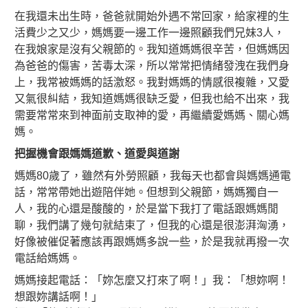
在我還未出生時，爸爸就開始外遇不常回家，給家裡的生
活費少之又少，媽媽要一邊工作一邊照顧我們兄妹3人，
在我娘家是沒有父親節的。我知道媽媽很辛苦，但媽媽因
為爸爸的傷害，苦毒太深，所以常常把情緒發洩在我們身
上，我常被媽媽的話激怒。我對媽媽的情感很複雜，又愛
又氣很糾結，我知道媽媽很缺乏愛，但我也給不出來，我
需要常常來到神面前支取神的愛，再繼續愛媽媽、關心媽
媽。
把握機會跟媽媽道歉、道愛與道謝
媽媽80歲了，雖然有外勞照顧，我每天也都會與媽媽通電
話，常常帶她出遊陪伴她。但想到父親節，媽媽獨自一
人，我的心還是酸酸的，於是當下我打了電話跟媽媽閒
聊，我們講了幾句就結束了，但我的心還是很澎湃洶湧，
好像被催促著應該再跟媽媽多說一些，於是我就再撥一次
電話給媽媽。
媽媽接起電話：「妳怎麼又打來了啊！」我：「想妳啊！
想跟妳講話啊！」