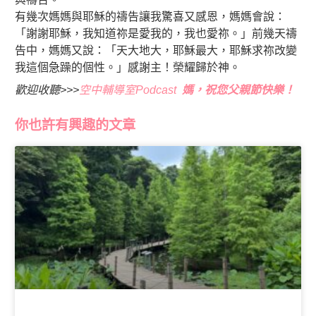
有幾次媽媽與耶穌的禱告讓我驚喜又感恩，媽媽會說：
「謝謝耶穌，我知道祢是愛我的，我也愛祢。」前幾天禱
告中，媽媽又說：「天大地大，耶穌最大，耶穌求祢改變
我這個急躁的個性。」感謝主！榮耀歸於神。
歡迎收聽>>>
空中輔導室Podcast
媽，祝您父親節快樂
！
你也許有興趣的文章