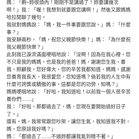
媽：「齁~妳很煩內！剛剛不是講過了！妳要講幾次
啊！」我：「喔！我想到就要跟您講啊！」然後又跟媽媽
哈拉閒聊了幾句。
我就對媽媽說：「媽，我一件事要跟您說。」媽：「什麼
事？」
我安靜兩秒，「媽，祝您父親節快樂！」媽：「為什麼祝
我父親節快樂？」
此刻我已淚流滿面哽咽地說：「沒啊！因為在我心裡，您
不只是我的媽媽，也是我的爸爸！媽，謝謝您生我，養
我，照顧我，您好偉大，您的辛苦我都知道，媽媽，感謝
您養育我長大，我很愛您，您知道嗎？倘若我的人生中有
什麼可誇獎或驕傲的事，這都是您的功勞，知嗎？」
媽媽哽咽地說：「好啦，我知道啦！以前我一個人很辛苦
養你們……」
我：「好啦，那都過去了，媽，您現在要開始過好日子
了。」
還有，媽，我常常跟您吵架，讓您生氣，我知道我不對，
媽，您原諒我好嗎？」
媽：「都過去了……不過妳都讓我氣到睡不著。」