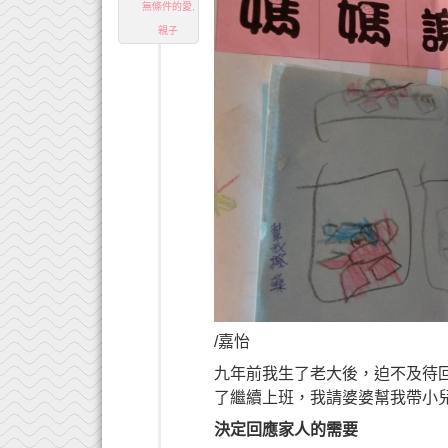
無條件的愛
,
親子
/嘉怡
九年前我生了老大後，迫不及待
了繼續上班，我請婆婆幫我帶小
決定回應家人的需要