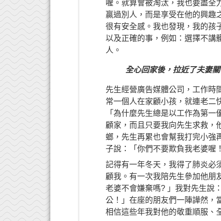
喔。就算會被淘汰，我也要盡全
贏過別人，而是享受在他的興趣
很有安全感。我也發現，我的孩
以及正確的事，例如：選擇不講
人。
全心回家後，拉近了夫妻關
先生經營廣告媒體公司，工作時
常一個人在家顧小孩，就連老二
「為什麼先生總是以工作為第一
顧家，而且只要我向先生求救，
螂，先生再累也會幫我打完小強
子說：「你們不要欺負我老婆喔
記得有一年冬天，我得了肺炎必
顧我。有一次我陪先生參加他朋友
老婆不會嫌棄嗎? 」我對先生說
公！」在座的朋友們一陣譁然，
相信這些年我對他的敬重順服、