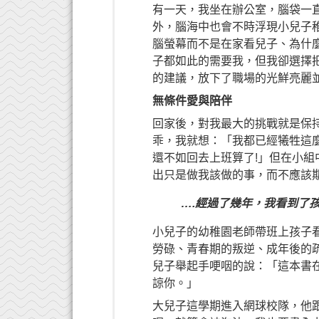
有一天，我坐在辦公室，腦袋一
外，腦海中也會不時浮現小兒子
腦螢幕而不是在家看兒子、為什
子都如此的需要我，但我卻選擇
的建議，放下了職場的光鮮亮麗
無條件愛與陪伴
回家後，對我最大的挑戰就是保
乖，我就想：「我都已經犧牲這
還不如回去上班算了!」但在小
出只是做我該做的事，而不應該
….經過了幾年，我看到了
小兒子的幼稚園老師帶班上孩子
勞碌、青春期的叛逆、成年後的
兒子舉起手哽咽的說：「這本書
諒你。」
大兒子這學期進入網球校隊，他