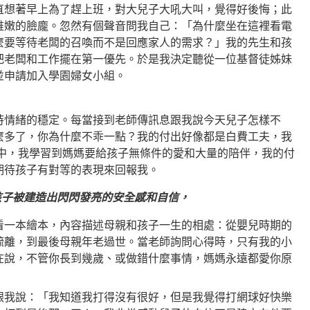
直想著早上為了趕上班，對大兒子大吼大叫，覺得好後悔；此
稚嫩的臉龐。忽然有個聲音問我自己：「為什麼坐在這裡看電
麼要等待老闆的召喚而不是回應家人的需求？」我的先生和孩
把老闆和工作擺在第一優先。於是我決定聽從一位基督徒姊妹
並申請加入學園婦女小組。
持情緒的穩定。每當接到老師傳訊息跟我說今天兒子怎樣不
麼多了，你為什麼不乖一點？我的付出好像都是白費工夫，我
組中，我學習到媽媽要給孩子無條件的愛和大量的陪伴，我的付
期待孩子有對等的表現來回報我。
孩子被建造出閃閃發亮的安全感和自信，
看一本繪本，內容描述母親和孩子一生的相處：從嬰兒時期的
疏離，到最後母親年老過世。當老師詢問心得時，只有我的小
在說，不管你長到幾歲、或做錯什麼事情，媽媽永遠都愛你原
跟我說：「我知道我打得沒有很好，但是我覺得打網球好快樂