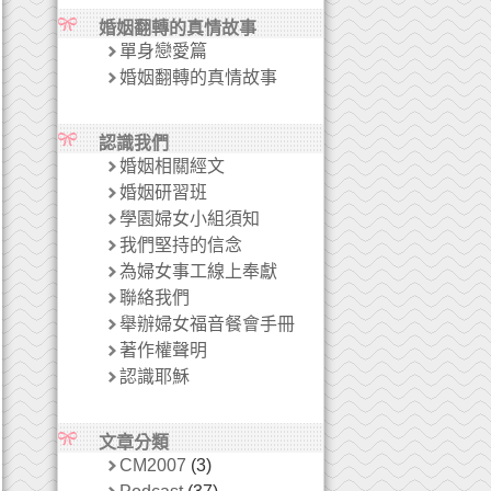
婚姻翻轉的真情故事
單身戀愛篇
婚姻翻轉的真情故事
認識我們
婚姻相關經文
婚姻研習班
學園婦女小組須知
我們堅持的信念
為婦女事工線上奉獻
聯絡我們
舉辦婦女福音餐會手冊
著作權聲明
認識耶穌
文章分類
CM2007
(3)