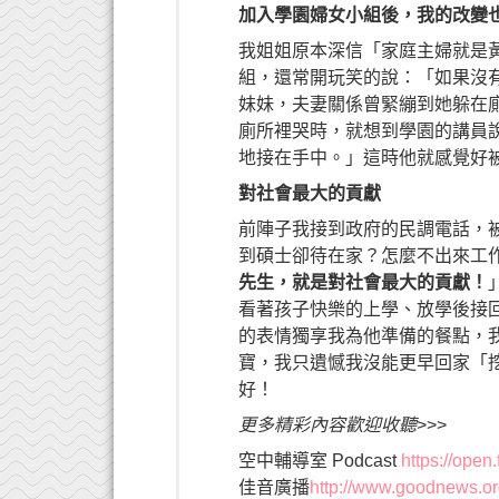
加入學園婦女小組後，我的改變
我姐姐原本深信「家庭主婦就是
組，還常開玩笑的說：「如果沒
妹妹，夫妻關係曾緊繃到她躲在
廁所裡哭時，就想到學園的講員
地接在手中。」這時他就感覺好
對社會最大的貢獻
前陣子我接到政府的民調電話，
到碩士卻待在家？怎麼不出來工
先生，就是對社會最大的貢獻！
看著孩子快樂的上學、放學後接
的表情獨享我為他準備的餐點，
寶，我只遺憾我沒能更早回家「
好！
更多精彩內容歡迎收聽
>>>
空中輔導室
Podcast
https://ope
佳音廣播
http://www.goodnews.o