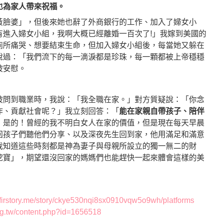
也為家人帶來祝福。
黃臉婆」，但後來她也辭了外商銀行的工作、加入了婦女小
有進入婦女小組，我啊大概已經離婚一百次了!」我嫁到美國的
廁所痛哭、想要結束生命，但加入婦女小組後，每當她又躲在
說過：「我們流下的每一滴淚都是珍珠，每一顆都被上帝穩穩
被安慰。
被問到職業時，我說：「我全職在家。」對方質疑說：「你念
作、貢獻社會呢？」我立刻回答：「
能在家親自帶孩子、陪伴
」是的！曾經的我不明白女人在家的價值，但是現在每天早晨
回孩子們聽他們分享、以及深夜先生回到家，他用滿足和滿意
我知道這些時刻都是神為妻子與母親所設立的獨一無二的財
挖寶」，期望還沒回家的媽媽們也能趕快一起來體會這樣的美
n.firstory.me/story/ckye530nqi8sx0910vqw5o9wh/platforms
rg.tw/content.php?id=1656518