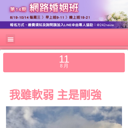
11
8 月
我雖軟弱 主是剛強