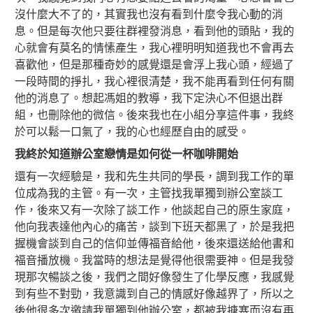
沒什麼大不了的，其實我也沒有看到什麼令我心動的消
息。但是每次他只要往群裡發消息，看到他的頭貼，我的
心就會有莫名的情愫產生，我心裡明明知道我也不會再去
喜歡他，但是那種奇妙的感覺還是會浮上我心頭，經過了
一段時間的掙扎，我心裡很清楚，我不能再看到任何有關
他的消息了。想起馮姐的教導，我下定決心不但退出群
組，也刪除他的微信。後來我也在小組分享這件事，我終
於可以鬆一口氣了，我的心也經歷自由的感受。
我終於知道辦公室戀情是如何從一杯咖啡開始
還有一次經驗是，我和先生共同的學長，調到我工作的單
位成為我的主管。有一次，主管找我單獨到辦公室談工
作，後來又有一次除了談工作，他談起自己的原生家庭，
他向我表達他內心的痛苦，談到下班天都黑了，於是我把
握機會談到自己的信仰並傳福音給他，後來還送給他書和
福音播放機。我當時的想法是覺得他很需要神。但是我發
現那次暢談之後，我們之間好像發生了化學反應，我感覺
到有些不對勁，我意識到自己的情感好像越界了，所以之
後他很多次邀請我單獨到他辦公室，都被我搪塞而沒有再