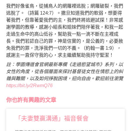
我們好像雀鳥，從捕鳥人的網羅裡逃脫；網羅破裂，我們
逃脫了。（詩篇 124:7）。撒旦知道我們的軟弱，想要得
著我們，但靠著愛我們的主，我們終將逃避試探！非常感
謝學園的教導，感謝小組長和姐妹們陪伴著我，和我一起
走過生命中的高山低谷，幫助我一點一滴不斷在主裡成
長。我們若認自己的罪，神是信實的，是公義的，必要赦
免我們的罪，洗淨我們一切的不義。（約翰一書 1:9），
感謝主一直保守我的心，求主繼續幫助我持守聖潔！
註：學園傳道會官網最新專欄《走過慾望城市》系列，以
女性的角度，從各個層面來探討基督徒女性在情慾上的糾
雜與難關，以及如何掙脫困境，迎向自由。歡迎前往瀏覽
https://bit.ly/2RwmQ76
你也許有興趣的文章
「夫妻雙贏溝通」福音餐會