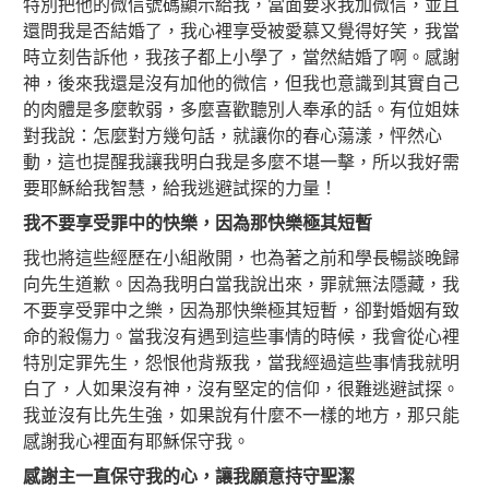
特別把他的微信號碼顯示給我，當面要求我加微信，並且
還問我是否結婚了，我心裡享受被愛慕又覺得好笑，我當
時立刻告訴他，我孩子都上小學了，當然結婚了啊。感謝
神，後來我還是沒有加他的微信，但我也意識到其實自己
的肉體是多麼軟弱，多麼喜歡聽別人奉承的話。有位姐妹
對我說：怎麼對方幾句話，就讓你的春心蕩漾，怦然心
動，這也提醒我讓我明白我是多麼不堪一擊，所以我好需
要耶穌給我智慧，給我逃避試探的力量！
我不要享受罪中的快樂，因為那快樂極其短暫
我也將這些經歷在小組敞開，也為著之前和學長暢談晚歸
向先生道歉。因為我明白當我說出來，罪就無法隱藏，我
不要享受罪中之樂，因為那快樂極其短暫，卻對婚姻有致
命的殺傷力。當我沒有遇到這些事情的時候，我會從心裡
特別定罪先生，怨恨他背叛我，當我經過這些事情我就明
白了，人如果沒有神，沒有堅定的信仰，很難逃避試探。
我並沒有比先生強，如果說有什麼不一樣的地方，那只能
感謝我心裡面有耶穌保守我。
感謝主一直保守我的心，讓我願意持守聖潔