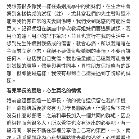
我想有很多像我一樣在婚姻風暴中的姐妹們，在生活中會
遇到各樣情感的試探（註）。尤其當我們的先生暫時還不
能與我們有正常的夫妻關係時，我們受到誘惑的可能性會
更大。記得馮姐在講座中多次教導姐妹們要逃避試探，我
用心的聽，用心的記下筆記，並且也實行在我的生活中。
想到先生外遇對我造成的傷害，就會心痛，所以我暗暗在
主面前立定心志，我絕不要做背叛婚姻的事情，不要再讓
任何人，包括我自己受傷。我也儘量讓自己遠離可能會受
到試探的環境，儘量與男性同事，異性朋友保持應有的距
離！但即便是這樣，我沒有想到自己還是遇到了情慾的試
探。
看見學長的頭貼，心
生
莫名的情愫
婚前曾經喜歡過一位學長，他的微信還保留在我的手機
裡，雖然結婚後就沒有再與學長聯絡過，但覺得留下來也
沒有什麼影響吧，之前和學長加入一個共同的群組，因為
群組裡面有很多人，所以覺得也沒有退出的必要吧，有一
段時間，學長不斷在群裡分享他自己寫的東西，一次、兩
次，我感覺到我內心有想要點進去看的渴望，心想看看也