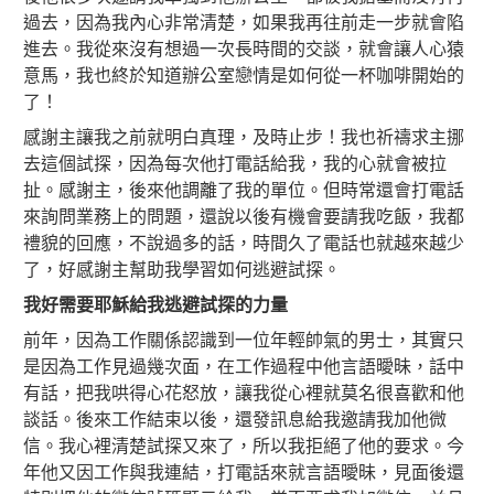
過去，因為我內心非常清楚，如果我再往前走一步就會陷
進去。我從來沒有想過一次長時間的交談，就會讓人心猿
意馬，我也終於知道辦公室戀情是如何從一杯咖啡開始的
了！
感謝主讓我之前就明白真理，及時止步！我也祈禱求主挪
去這個試探，因為每次他打電話給我，我的心就會被拉
扯。感謝主，後來他調離了我的單位。但時常還會打電話
來詢問業務上的問題，還說以後有機會要請我吃飯，我都
禮貌的回應，不說過多的話，時間久了電話也就越來越少
了，好感謝主幫助我學習如何逃避試探。
我好需要耶穌給我逃避試探的力量
前年，因為工作關係認識到一位年輕帥氣的男士，其實只
是因為工作見過幾次面，在工作過程中他言語曖昧，話中
有話，把我哄得心花怒放，讓我從心裡就莫名很喜歡和他
談話。後來工作結束以後，還發訊息給我邀請我加他微
信。我心裡清楚試探又來了，所以我拒絕了他的要求。今
年他又因工作與我連結，打電話來就言語曖昧，見面後還