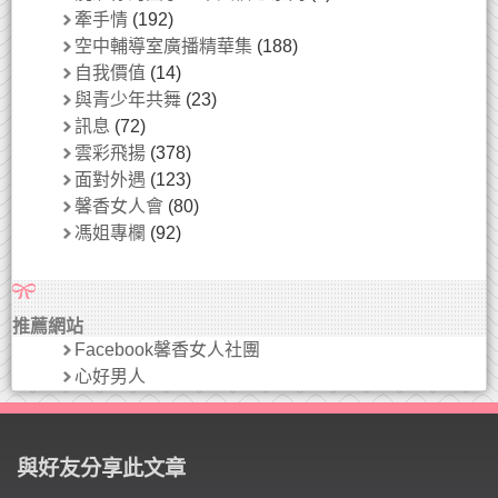
牽手情
(192)
空中輔導室廣播精華集
(188)
自我價值
(14)
與青少年共舞
(23)
訊息
(72)
雲彩飛揚
(378)
面對外遇
(123)
馨香女人會
(80)
馮姐專欄
(92)
推薦網站
Facebook馨香女人社團
心好男人
與好友分享此文章