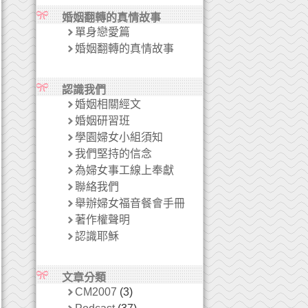
婚姻翻轉的真情故事
單身戀愛篇
婚姻翻轉的真情故事
認識我們
婚姻相關經文
婚姻研習班
學園婦女小組須知
我們堅持的信念
為婦女事工線上奉獻
聯絡我們
舉辦婦女福音餐會手冊
著作權聲明
認識耶穌
文章分類
CM2007
(3)