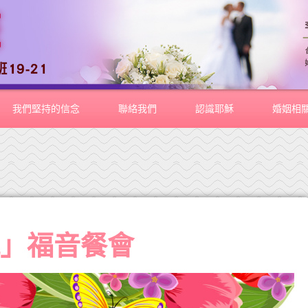
我們堅持的信念
聯絡我們
認識耶穌
婚姻相
親」福音餐會