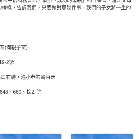
於新店中信商務會館，舉辦「成功的母親」福音餐會，這是父母
的榜樣，告訴我們，只要做對那幾件事，我們的子女將一生的
室(備親子室)
9-2號
出口右轉，遇小巷右轉直走
648、660、棕2..等