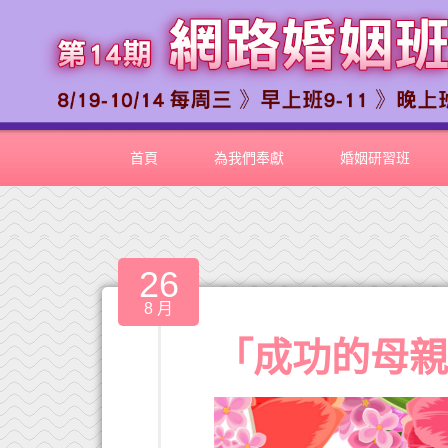
首頁
為我們奉獻
婚姻研習班
26
8 月
「成功的母