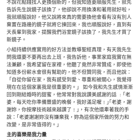
不說花點錢找人更換個新的，但我知道要順服先生，就先
告訴先生說鏡子該換了，他卻說不用換湊和著用就好啦，
我就順服說好，他又說將來真的需要換他會看有沒有別人
棄置在路邊的鏡子就將它揀回來，我也順服說好，直到有
天長輩到我家，提醒我們浴室鏡子該換了，我先生才買了
新鏡子。
小組持續供應實用的好方法並教導聖經真理，有天我先生
問我還要不要再出去上班，我告訴他，事業家庭我實在無
法兼顧，我希望留在家裡，他聽了竟然非常贊成，即使他
知道多份薪水會很有幫助的，他不但贊同我，而且他說：
「自從你留在家，我有感受到愛、尊重和被關心，我覺得
現在在這個家裏我是很重要的。」 如今我和先生感情漸漸
回到剛結婚時的甜蜜，他常常對我說讚美感謝的話 ﹕｢老
婆，每天吃你準備豐盛的晚餐，我好滿足喔﹗｣｢老婆，謝
謝妳，你按摩技術越來越讚了﹗｣，有次他還牽著我的手
說：｢老婆謝謝妳沒有嫌棄我，妳為這個家所做的努力和
改變，是非常值得的。｣
主的喜樂是我力量