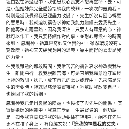
坦白說在這過程中，我也曾灰心喪志不想再堅持下去，可
是小組姐妹能完全體諒接納我的軟弱，一次次的鼓勵我。
特別是當我覺得我已經盡力改變了，先生卻沒有回心轉意
的意思時，我就迫切禱告求神給我能力繼續去愛我先生，
陪他再多走兩里路，因為我深信，只要人有願意的心，神
就可以作工，我只要持續作對的事，並耐心等候神的時間
來到。 感謝神，祂真是奇妙又信實的神，雖然環境沒有立
刻改變，祂卻天天給我夠用的恩典，靠主而得的喜樂是我
的力量。
在我最難熬的那段時間，我常苦苦的禱告哀求神改變我先
生，離開惡行，救我脫離苦海，可是直到我願意遵守聖經
上神的教訓，捨己，放下自己的需要或理由，先來滿足先
生的需要時，神就以慈愛誠實待我，祂幫助我改變自己，
也挽回了我的婚姻。
感謝神我已走出憂鬱的陰霾，也恢復了與先生的關係。 其
實從婚姻的困難中，我真正學到一生最寶貴的一個功課
是﹕如今我真實知道我的插頭要插在神那裡，絕不在先生
更不在孩子身上。 有段經文說：｢
造我的神是我的丈夫，