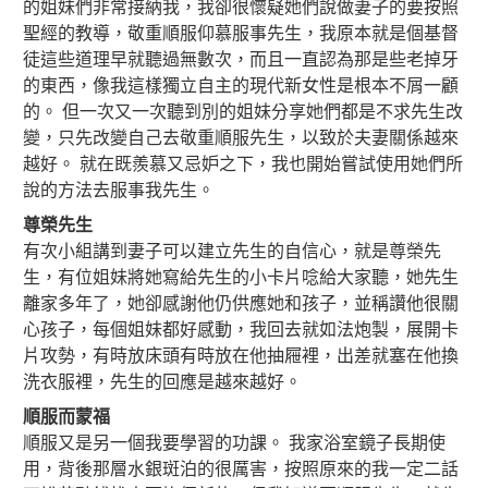
的姐妹們非常接納我，我卻很懷疑她們說做妻子的要按照
聖經的教導，敬重順服仰慕服事先生，我原本就是個基督
徒這些道理早就聽過無數次，而且一直認為那是些老掉牙
的東西，像我這樣獨立自主的現代新女性是根本不屑一顧
的。 但一次又一次聽到別的姐妹分享她們都是不求先生改
變，只先改變自己去敬重順服先生，以致於夫妻關係越來
越好。 就在既羨慕又忌妒之下，我也開始嘗試使用她們所
說的方法去服事我先生。
尊榮先生
有次小組講到妻子可以建立先生的自信心，就是尊榮先
生，有位姐妹將她寫給先生的小卡片唸給大家聽，她先生
離家多年了，她卻感謝他仍供應她和孩子，並稱讚他很關
心孩子，每個姐妹都好感動，我回去就如法炮製，展開卡
片攻勢，有時放床頭有時放在他抽屜裡，出差就塞在他換
洗衣服裡，先生的回應是越來越好。
順服而蒙福
順服又是另一個我要學習的功課。 我家浴室鏡子長期使
用，背後那層水銀斑泊的很厲害，按照原來的我一定二話