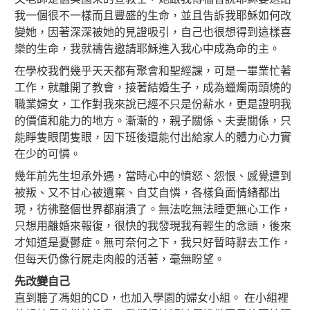
我一個很不一樣而且豐盛的生命，並且告訴我耶穌如何改
變她，因著深深被她的見證吸引，自己也很想得到這樣喜
樂的生命，我就禱告邀請耶穌進入我心中成為命的主。
在學校我們幾乎天天都有聚會和聖經課，可是一畢業忙著
工作，就離開了教會，接著結婚生子，成為蠟燭兩頭燒的
職業婦女，工作對我來說已經不只是份薪水，更是證明我
的價值和能力的地方。漸漸的，親子關係、夫妻關係，只
能睜隻眼閉隻眼，因下班後還能付出給家人的體力心力實
在少的可憐。
幾年前先生坦承外遇，當時
心中的憤怒、怨恨、感覺遭到
被叛、又不甘心被遺棄、自艾自憐，各樣負面情緒都出
現，彷彿整個世界都崩潰了。無法吃無法睡更無心工作，
只想用離婚來報復，很快的我發現我有輕生的念頭，後來
才知道是憂鬱症。無可奈何之下，我只好暫時辭去工作，
但每天仍像行屍走肉般的活著，毫無盼望。
先改變自己
直到聽了馮姐的CD，也加入學園的婦女小組。 在小組裡