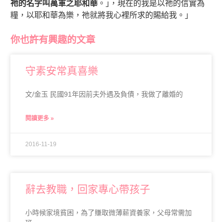
祂的名字叫萬軍之耶和華
。｣，現在的我是以祂的信實為
糧，以耶和華為樂，祂就將我心裡所求的賜給我。｣
你也許有興趣的文章
守素安常真喜樂
文/金玉 民國91年因前夫外遇及負債，我做了離婚的
閱讀更多 »
2016-11-19
辭去教職，回家專心帶孩子
小時候家境貧困，為了賺取微薄薪資養家，父母常需加