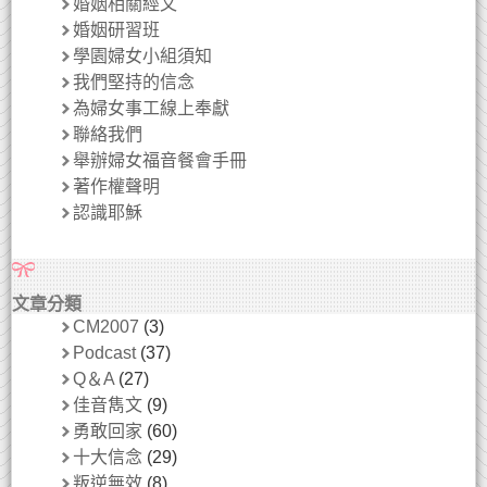
婚姻相關經文
婚姻研習班
學園婦女小組須知
我們堅持的信念
為婦女事工線上奉獻
聯絡我們
舉辦婦女福音餐會手冊
著作權聲明
認識耶穌
文章分類
CM2007
(3)
Podcast
(37)
Q＆A
(27)
佳音雋文
(9)
勇敢回家
(60)
十大信念
(29)
叛逆無效
(8)