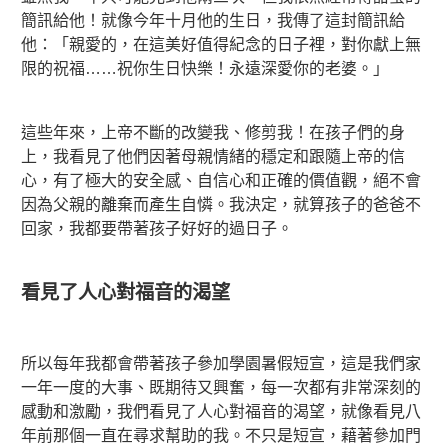
簡訊給他！就像今年十月他的生日，我傳了這封簡訊給
他：「親愛的，在這美好值得紀念的日子裡，對你獻上無
限的祝福……祝你生日快樂！永遠深愛你的老婆。」
這些年來，上帝不斷的改變我、修剪我！在孩子們的身
上，我看見了他們因著母親情緒的穩定和跟隨上帝的信
心，有了極大的安全感、自信心和正確的價值觀，絕不會
因為父親的離棄而產生自憐。我決定，就算孩子的爸爸不
回家，我都要帶著孩子好好的過日子。
看見了人心對福音的渴望
所以每年我都會帶著孩子參加學園暑假短宣，這是我們家
一年一度的大事、既期待又興奮，每一次都有非常深刻的
感動和激勵，我們看見了人心對福音的渴望，就像看見八
年前那個一直在尋求幫助的我。不只是短宣，藉著參加門