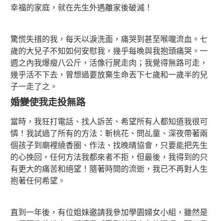
幸福的家庭，就在先生外遇離家後破滅！
驚慌失措的我，每天以淚洗面，痛哭到甚至喉嚨流血。七
歲的大兒子不知如何安慰我，幾乎每晚與我抱頭痛哭。一
週之內我爆瘦八公斤，活像行屍走肉；我覺得無路可走，
幾乎活不下去，曾想過要放棄生命丟下七歲和一歲半的兒
子一走了之。
婚變使我走投無路
當時，我狂打電話、找人訴苦、希望所有人都知道我很可
憐！我試過了所有的方法：斬桃花、問乩童、深夜帶著兩
個孩子到廟裡繞香圈、作法、找晚晴協會，只要能把先生
的心挽回，任何方法我都來者不拒，但最後，我得到的只
有更大的痛苦和絕望！隨著時間的流逝，我已不再對人生
抱著任何希望。
直到一年後，有位姐妹邀請我參加學園婦女小組，雖然是