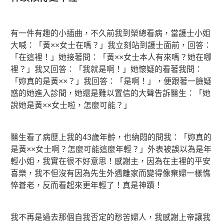
有一件有趣的小插曲，不久前我到榮總看病，當護士小姐
大喊：「黃××女士在嗎？」我立刻站到護士面前，回答：
「在這裡！」她接著問：「黃××女士本人有來嗎？她在哪
裡？」我又回答：「我就是啊！」她懷疑的看著我問：
「妳真的是黃××？」我回答：「是啊！」，便跟著一臉疑
惑的她進入診間，她還是難以置信的大聲告訴醫生：「她
說她是黃××女士啦，怎麼可能？」
醫生看了病歷上我的43歲年齡，也納悶的問我：「妳真的
是黃××女士啊？怎麼可能這麼年輕？」外表被誤以為是年
輕小姐，我實在很不好意思！感謝主，因為在主裡的平安
喜樂，我不但沒有因為先生外遇離家而變得像棄婦一樣憔
悴蒼老，反而看起來更年輕了！真是神蹟！
我不再是過去那個自我否定的愁苦婦人，我感謝上帝讓我