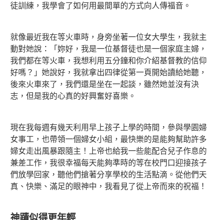
徒訓練，我學會了如何用最間單的方式向人傳福音。
就像最近我在等火車時，身旁坐著一位女大學生，我就主
動對她說：「妳好，我是一位基督徒也是一個家庭主婦，
我們都在等火車，我想利用五分鐘和你介紹基督教的信仰
好嗎？」她說好，我就拿出四律從第一頁開始讀給她聽，
後來火車來了，我們還是坐在一起談，雖然她並沒有決
志，但是我的心真的好興奮好喜樂。
現在我每週有幾天利用早上孩子上學的時間，參與學園婦
女事工，也帶領一個婦女小組，最快樂的是能夠幫助許多
婦女走出風暴跟隨主！上帝也給我一些能配合兒子作息的
兼差工作，我很幸福每天能夠準時的等在校門口迎接孩子
們放學回家，聽他們搶著分享學校的生活點滴。從他們天
真、快樂、滿足的眼神中，我看見了從上帝而來的祝福！
神蹟似得更年輕