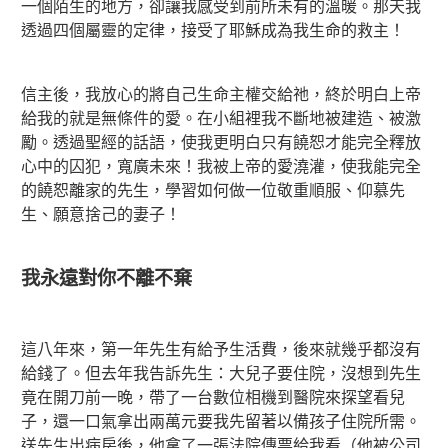
一個陌生的地方，卻讓我感受到前所未有的溫暖。那天我
透過四個屬靈的定律，接受了耶穌成為我生命的救主！
信主後，我放心的將自己生命主權交給祂，終於明白上帝
給我的就是無條件的愛。在小組裡我不斷地被建造、被激
勵。透過聖經的話語，使我更明白只有饒恕才能完全釋放
心中的囚犯，寬廣未來！我被上帝的愛澆灌，使我能完全
的饒恕離家的先生，學習如何做一位敬重順服、仰慕先
生、願意捨己的妻子！
我永遠對你不離不棄
這八年來，第一年先生有給予生活費，後來就幾乎都沒有
給錢了。但去年我告訴先生：大兒子要住院，沒想到先生
竟在開刀前一晚，帶了一台數位相機到醫院來探望看兒
子，還一口氣拿出兩萬元要我先留著以備孩子住院所需。
送先生出病房後，他拿了一張法院傳票給我看（他被公司