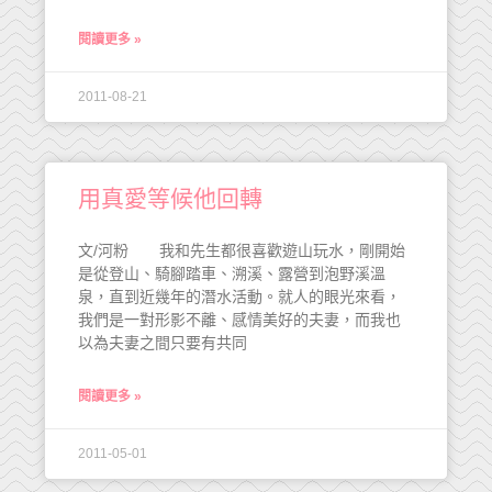
閱讀更多 »
2011-08-21
用真愛等候他回轉
文/河粉 我和先生都很喜歡遊山玩水，剛開始
是從登山、騎腳踏車、溯溪、露營到泡野溪溫
泉，直到近幾年的潛水活動。就人的眼光來看，
我們是一對形影不離、感情美好的夫妻，而我也
以為夫妻之間只要有共同
閱讀更多 »
2011-05-01