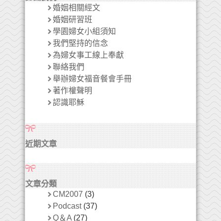
婚姻相關經文
婚姻研習班
學園婦女小組須知
我們堅持的信念
為婦女事工線上奉獻
聯絡我們
舉辦婦女福音餐會手冊
著作權聲明
認識耶穌
近期文章
文章分類
CM2007
(3)
Podcast
(37)
Q＆A
(27)