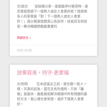
文/韶文 從結婚以來，當面臨爭吵衝突時，是
否曾經想過下一個男人或女人會更好呢？我想很
多人的答案是「對！下一個男人或女人會更
好！」我以親身經歷真心告訴你，這是謊言和迷
思。解決婚姻問題最重要的
閱讀更多 »
2011-10-02
放棄容易，持守-更蒙福
文/盼盼 在未認識主之前，我也跟一般人一
樣，天真的認為，當先生有外遇時，只有「離
婚」是最快、最能徹底解決婚姻中所有問題的最
好方法，我心裡也會常想，或許下個男人會更
好。