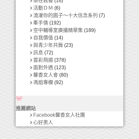
樂在教養
(16)
活動ＤＭ
(6)
澆灌你的園子～十大信念系列
(7)
牽手情
(192)
空中輔導室廣播精華集
(189)
自我價值
(14)
與青少年共舞
(23)
訊息
(72)
雲彩飛揚
(378)
面對外遇
(123)
馨香女人會
(80)
馮姐專欄
(92)
推薦網站
Facebook馨香女人社團
心好男人