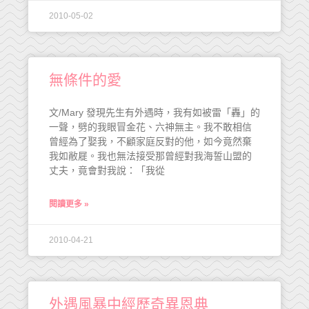
2010-05-02
無條件的愛
文/Mary 發現先生有外遇時，我有如被雷「轟」的
一聲，劈的我眼冒金花、六神無主。我不敢相信
曾經為了娶我，不顧家庭反對的他，如今竟然棄
我如敝屣。我也無法接受那曾經對我海誓山盟的
丈夫，竟會對我說：「我從
閱讀更多 »
2010-04-21
外遇風暴中經歷奇異恩典