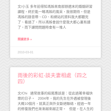
文/小玉 多年前得知馮姊來南部辦週末的婚姻研習
課程，終於能一睹馮姊的風采，我很期待。但是
馮姊的錄音帶、CD、和網站的資料我大都聽完
了、看過了，所以馮姊會說什麼我大都心裏有譜
了，而下課問問題時會有一堆人
閱讀更多 »
2010-03-01
雨後的彩虹-談夫妻相處（四之
四）
文/Chi 通常故事的結尾應該是：從此過著幸福快
樂的日子。 2004年，我的先生在外遇被發現後
大概10個月，就真正與外女斷絕聯絡，經過一年
的修復我們也漸漸越來越正常。 但是，在人生的