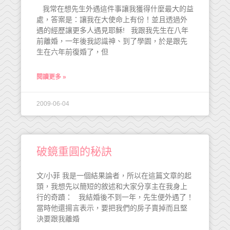
我常在想先生外遇這件事讓我獲得什麼最大的益
處，答案是：讓我在大使命上有份！並且透過外
遇的經歷讓更多人遇見耶穌! 我跟我先生在八年
前離婚，一年後我認識神、到了學園，於是跟先
生在六年前復婚了，但
閱讀更多 »
2009-06-04
破鏡重圓的秘訣
文/小菲 我是一個結果論者，所以在這篇文章的起
頭，我想先以簡短的敘述和大家分享主在我身上
行的奇蹟： 我結婚後不到一年，先生便外遇了！
當時他還揚言表示，要把我們的房子賣掉而且堅
決要跟我離婚