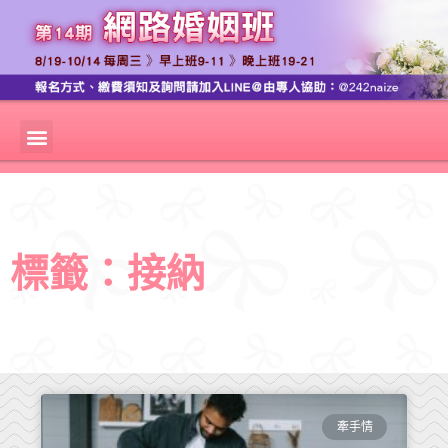
標籤：接納
牽手情