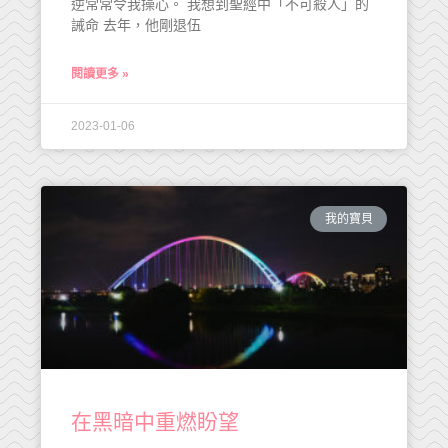
逆常常令我操心。 我想到聖經中「不可殺人」的
誡命 去年，他剛退伍
閱讀更多 »
2023-01-06
我的寶貝
在黑暗中重燃盼望