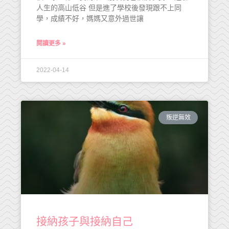
人生的高山低谷 但是進了學校後發現跟不上同
學，成績不好，媽媽又意外過世讓
閱讀更多 »
2022-04-14
叛逆無效
接納孩子與接納自己