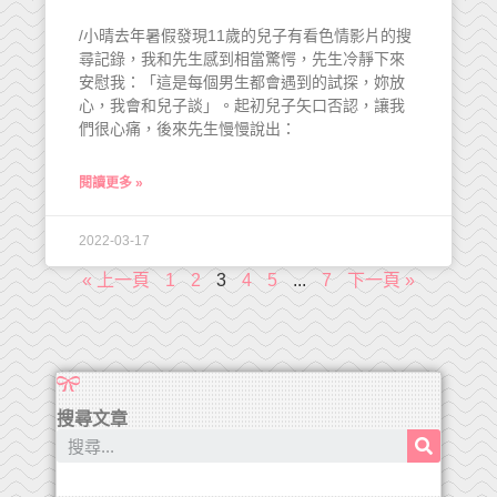
/小晴去年暑假發現11歲的兒子有看色情影片的搜
尋記錄，我和先生感到相當驚愕，先生冷靜下來
安慰我：「這是每個男生都會遇到的試探，妳放
心，我會和兒子談」。起初兒子矢口否認，讓我
們很心痛，後來先生慢慢說出：
閱讀更多 »
2022-03-17
« 上一頁
1
2
3
4
5
...
7
下一頁 »
搜尋文章