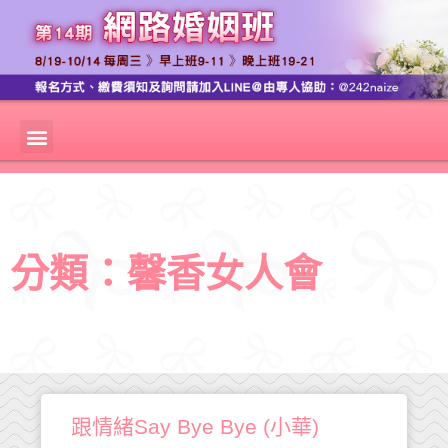
分類：馨香女人會
跟情緒Say Bye Bye (小華)