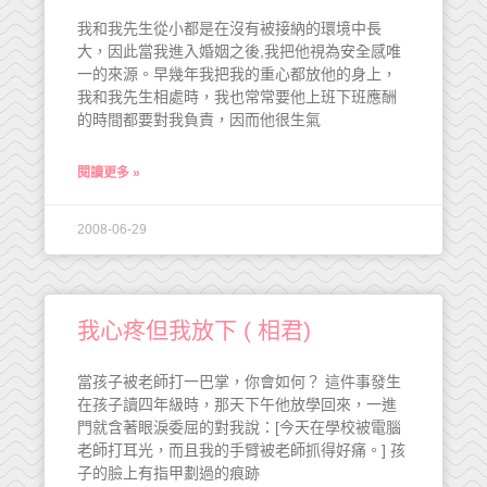
我和我先生從小都是在沒有被接納的環境中長
大，因此當我進入婚姻之後,我把他視為安全感唯
一的來源。早幾年我把我的重心都放他的身上，
我和我先生相處時，我也常常要他上班下班應酬
的時間都要對我負責，因而他很生氣
閱讀更多 »
2008-06-29
我心疼但我放下 ( 相君)
當孩子被老師打一巴掌，你會如何？ 這件事發生
在孩子讀四年級時，那天下午他放學回來，一進
門就含著眼淚委屈的對我說：[今天在學校被電腦
老師打耳光，而且我的手臂被老師抓得好痛。] 孩
子的臉上有指甲劃過的痕跡