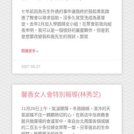
七年前因為先生外遇的事件讓我終於鼓起勇氣踏
進了教會以尋求協助，沒多久就受洗成為基督
徒。去年2月加入學園婦女小組！在聚會前我向組
長申明，我可以是一個很好的屬靈夥伴，但是若
是想要改變我和我先生的現狀，那就
閱讀更多 »
2007-06-27
馨香女人會特別報導(林秀芝)
11月28日上午，氣溫驟降，冬雨綿綿，濕冷的天
氣卻擋不住一顆顆熱切的心，在新店中信商務會
館共融廣場的會議室中，來自台北周圍各個城鎮
的二百五十多位婦女齊聚一堂，分享彼此的生命
經驗，聆聽屬天的信息……。