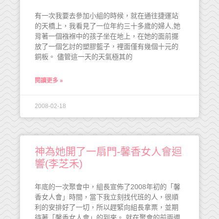
有一次我要去參加小組的時候，就在通往捷運站
的天橋上，我看見了一位年約三十多歲的婦人,她
背著一個襁褓中的孩子坐在地上，在她的面前擺
放了一個乞討的塑膠籃子，裡面僅有幾個十元的
銅板。 儘管這一天的天氣極其的
閱讀更多 »
2008-02-18
神為她開了一扇門-馨香女人會迴
響(李芝禾)
年底的一次聚會中，組長宣佈了2008年初的「馨
香女人會」時間，當下我立刻找代班的人，很順
利的安排好了一切，所以趕緊向組長拿票，並期
待著「馨香女人會」的到來。 就在聚會的前兩週