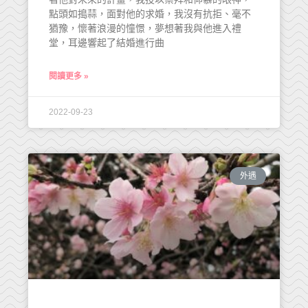
點頭如搗蒜，面對他的求婚，我沒有抗拒、毫不
猶豫，懷著浪漫的憧憬，夢想著我與他進入禮
堂，耳邊響起了結婚進行曲
閱讀更多 »
2022-09-23
外遇