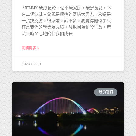
/JENNY 我成長於一個小康家庭，我是長女，下
有二個妹妹。父親是標準的傳統大男人，永遠是
一張撲克臉，很嚴肅，話不多，我覺得他似乎只
在意我們的學業及成績。母親因為忙於生意，無
法全時全心地陪伴我們成長
閱讀更多 »
2023-02-10
我的寶貝